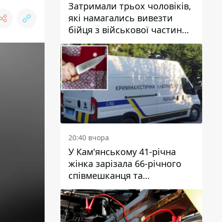
Затримали трьох чоловіків,
які намагались вивезти
бійця з військової частини
до Дніпра за 7 тисяч
доларів: серед них був лікар
20:40 вчора
У Кам'янському 41-річна
жінка зарізала 66-річного
співмешканця та
намагалась обманути
поліцейських