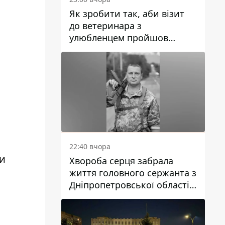
Як зробити так, аби візит
до ветеринара з
улюбленцем пройшов
спокійно: прості поради
22:40 вчора
и
Хвороба серця забрала
життя головного сержанта з
Дніпропетровської області
Юрія Свистуна