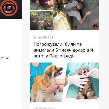
23:20 вчора
Погрожували, били та
вимагали 5 тисяч доларів й
авто: у Павлограді
де за
затримали двох чоловіків
23:00 вчора