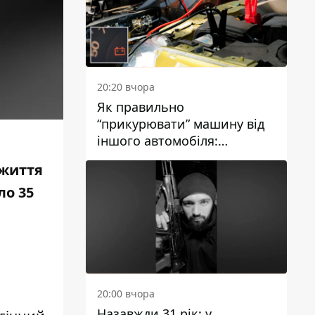
20:20 вчора
Як правильно
“прикурювати” машину від
іншого автомобіля:
інструкція для водіїв
 життя
ло 35
20:00 вчора
Назавжди 31 рік: у