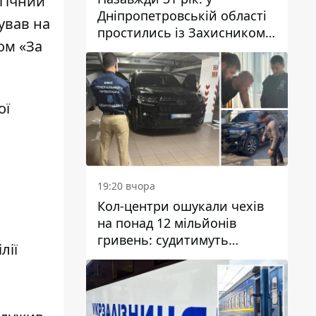
огічний
Дніпропетровській області
ував на
простились із Захисником
ом «За
Олександром Рєпіним
ої
19:20 вчора
Кол-центри ошукали чехів
на понад 12 мільйонів
гривень: судитимуть
лії
дніпрянина, який
організував
транснаціональну злочинну
організацію