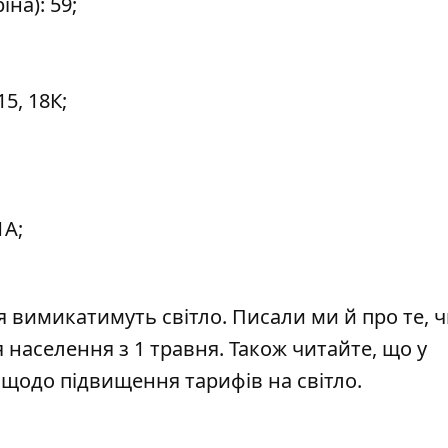
іна): 59;
15, 18К;
1А;
ня вимикатимуть світло
. Писали ми й про те,
ч
 населення з 1 травня. Також читайте, що у
 щодо підвищення тарифів
на світло.