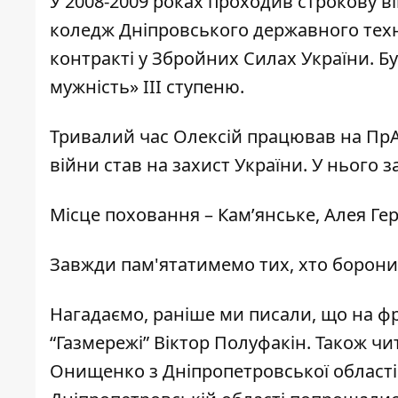
У 2008-2009 роках проходив строкову ві
коледж Дніпровського державного техні
контракті у Збройних Силах України. 
мужність» III ступеню.
Тривалий час Олексій працював на ПрА
війни став на захист України. У нього 
Місце поховання – Кам’янське, Алея Ге
Завжди пам'ятатимемо тих, хто боронив
Нагадаємо, раніше ми писали, що
на фр
“Газмережі” Віктор Полуфакін
. Також ч
Онищенко з Дніпропетровської області