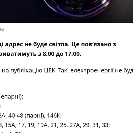
ла
ці адрес не буде світла. Це пов’язано з
иватимуть з 8:00 до 17:00.
 на публікацію ЦЕК
. Так, електроенергії не бу
непарні);
;
, 40-48 (парні), 146К;
15А, 17, 19, 19А, 21, 25, 27А, 29, 31, 33;