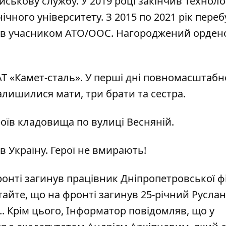
йськову службу. У 2019 році закінчив Технол
чного університету. З 2015 по 2021 рік переб
Був учасником АТО/ООС. Нагороджений орден
Т «Камет-сталь». У перші дні повномасштабн
залишилися мати, три брати та сестра.
роїв кладовища по вулиці Весняній.
 Україну. Герої не вмирають!
онті загинув працівник Дніпропетровської фі
итайте, що
н
а фронті загинув 25-річний Руслан
.. Крім цього, Інформатор повідомляв, що у