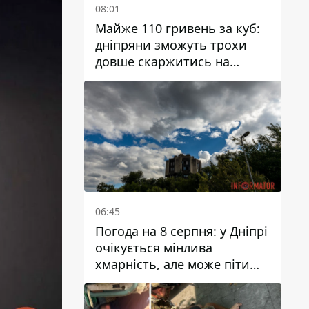
08:01
Майже 110 гривень за куб:
дніпряни зможуть трохи
довше скаржитись на
заплановані тарифи на воду
на 2027 рік
06:45
Погода на 8 серпня: у Дніпрі
очікується мінлива
хмарність, але може піти
дощ