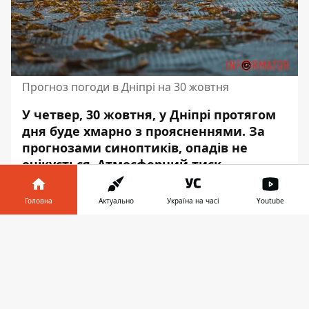
Прогноз погоди в Дніпрі на 30 жовтня
У четвер, 30 жовтня, у Дніпрі протягом
дня буде хмарно з проясненнями. За
прогнозами синоптиків, опадів не
очікується. Атмосферний тиск
складатиме від 750 до 753 міліметрів
ртутного стовпчика.
Головна
Актуально
Україна на часі
Youtube
Зранку вологість повітря складає 85 - 94%,
Інформатор у
Завантажити
вдень становитиме 60 - 65%, а ввечері —
телефоні
👉
76 - 78%. Про це повідомляє Інформатор із
посиланням на
sinoptik.ua
. Швидкість
вітру – до 2,5 метра за секунду впродовж
дня.