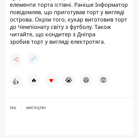
елементи торта їстівні. Раніше Інформатор
повідомляв, що
приготував торт у вигляді
острова
. Окрім того, кухар
виготовив торт
до Чемпіонату світу з футболу
. Також
читайте, що кондитер з Дніпра
зробив
торт у вигляді електротяга
.
♥
🔥
😭
😆
😡
👍
ЇЖА
МИСТЕЦТВО