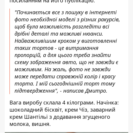
посиланням на його
публікацію
.
"Починається все з пошуку в інтернеті
фото необхідної моделі з різних ракурсів,
щоб була можливість розгледіти всі
дрібні деталі та можливі нюанси.
Найважливішим кроком у виготовленні
таких тортов - це витримання
пропорцій, а для цього треба знайти
схему зображення авто, що не завжди є
можливим. На жаль, фото не завжди
може передати справжній колір і красу
торта. І мій сьогоднішній торт тому
підтвердження", - написав Дмитро.
Вага виробу склала 4 кілограми. Начінка:
шоколадний бісквіт, крем Чіз, заварний
крем Шантільї з додавання згущеного
молока, вишня.