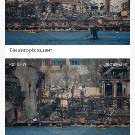
Він вигорів вщент