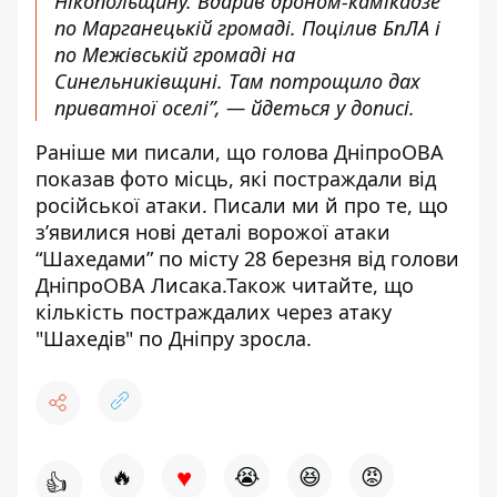
Нікопольщину. Вдарив дроном-камікадзе
по Марганецькій громаді. Поцілив БпЛА і
по Межівській громаді на
Синельниківщині. Там потрощило дах
приватної оселі”, — йдеться у дописі.
Раніше ми писали, що
голова ДніпроОВА
показав фото місць, які постраждали від
російської атаки
. Писали ми й про те, що
з’явилися
нові деталі ворожої атаки
“Шахедами”
по місту 28 березня від голови
ДніпроОВА Лисака.Також читайте, що
кількість постраждалих через атаку
"Шахедів" по Дніпру зросла
.
♥
🔥
😭
😆
😡
👍