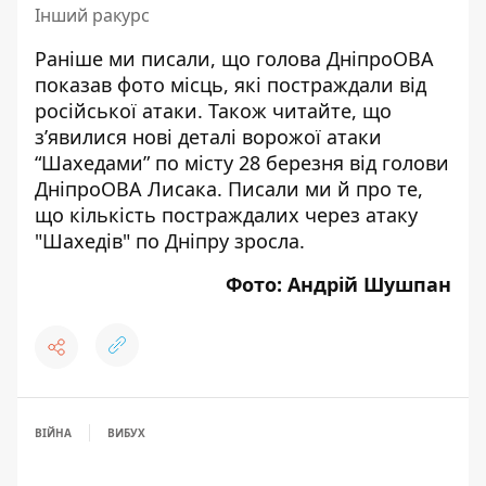
Інший ракурс
Раніше ми писали, що
голова ДніпроОВА
показав фото місць, які постраждали від
російської атаки
. Також читайте, щ
о
з’явилися
нові деталі ворожої атаки
“Шахедами” по місту 28 березня від голови
ДніпроОВА Лисака
. Писали ми й про те,
що
кількість постраждалих через атаку
"Шахедів" по Дніпру зросла
.
Фото: Андрій Шушпан
ВІЙНА
ВИБУХ