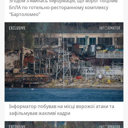
Згодом з’явилась інформація, що ворог поцілив
БпЛА по готельно-ресторанному комплексу
“Бартоломео”
Інформатор побував на місці ворожої атаки та
зафільмував жахливі кадри