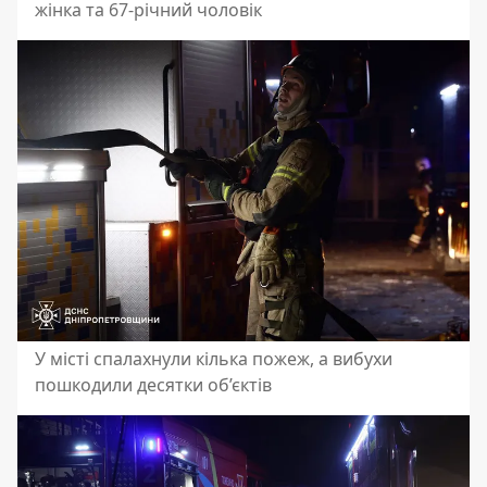
жінка та 67-річний чоловік
У місті спалахнули кілька пожеж, а вибухи
пошкодили десятки об’єктів