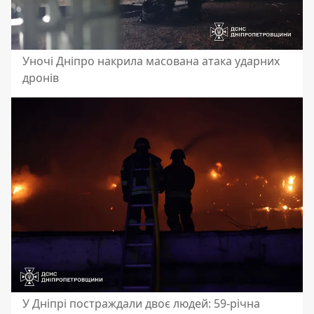
Уночі Дніпро накрила масована атака ударних
дронів
У Дніпрі постраждали двоє людей: 59-річна