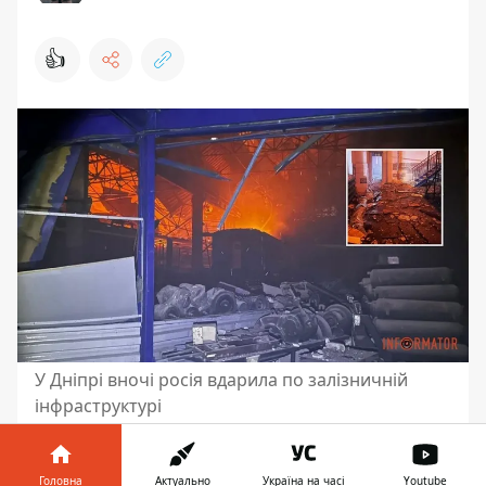
👍
У Дніпрі вночі росія вдарила по залізничній
інфраструктурі
У ніч проти 18 листопада ворог
масовано вдарив по Дніпру шахедами.
Головна
Актуально
Україна на часі
Youtube