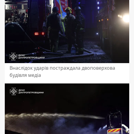
Внаслідок ударів постраждала двоповерхова
будівля медіа