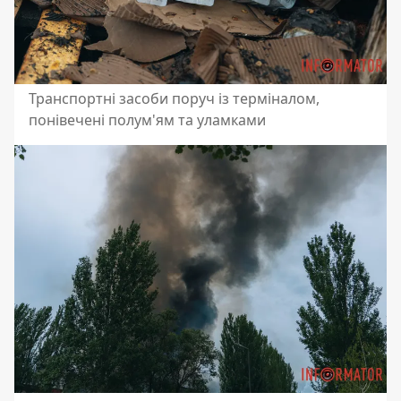
Транспортні засоби поруч із терміналом,
понівечені полум'ям та уламками