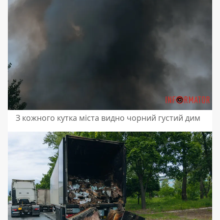
З кожного кутка міста видно чорний густий дим