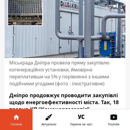
Міськрада Дніпра провела пряму закупівлю
когенераційної установки, ймовірно
переплативши на 5% у порівнянні з іншими
подібними угодами (фото - ілюстративне)
Дніпро продовжує проводити закупівлі
щодо енергоефективності міста. Так, 18
травня КП “Коменергосервіс”
Дніпровської міськради замовило у
чеської компанії “RSE s.r.o” 4
Головна
Актуально
Україна на часі
Youtube