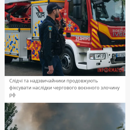
Слідчі та надзвичайники продовжують
фіксувати наслідки чергового воєнного злочину
рф