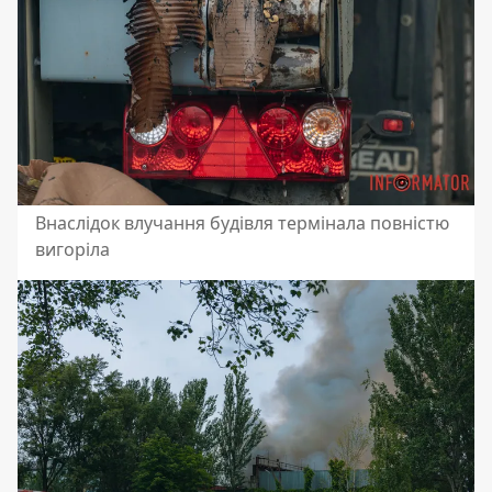
Внаслідок влучання будівля термінала повністю
вигоріла