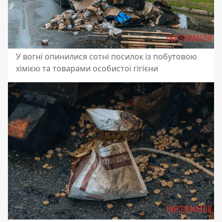
У вогні опинилися сотні посилок із побутовою
хімією та товарами особистої гігієни