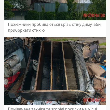
Пожежники пробиваються крізь стіну диму, аби
приборкати стихію
Понівечена техніка та згорілі посилки на місці