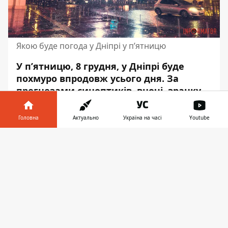
Якою буде погода у Дніпрі у п’ятницю
У п’ятницю, 8 грудня, у Дніпрі буде
похмуро впродовж усього дня. За
прогнозами синоптиків, вночі, зранку
та вдень
можливий дощ та мокрий
сніг
. Вітер не змінюватиме напрямок і
Головна
Актуально
Україна на часі
Youtube
буде східним.
Інформатор у
Завантажити
Швидкість вітру – до 4 - 6 метрів на
телефоні
👉
секунду, з поривами до 9 - 12 метрів на
секунду впродовж доби. Про це
повідомляє Інформатор з посиланням
на
meteofor.com.ua
.
Вночі вологість повітря становитиме 86 -