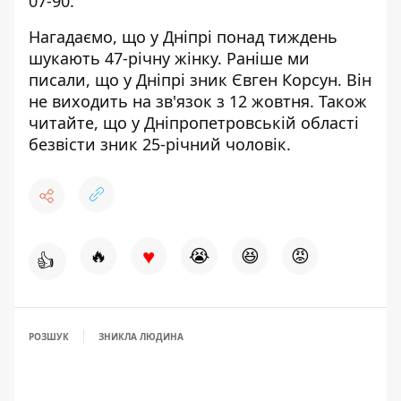
07-90
.
Нагадаємо, що у Дніпрі понад
тиждень
шукають 47-річну жінку
.
Раніше ми
писали, що
у Дніпрі зник Євген Корсун
. Він
не виходить на зв'язок з 12 жовтня. Також
читайте, що у Дніпропетровській області
безвісти зник 25-річний чоловік
.
♥
🔥
😭
😆
😡
👍
РОЗШУК
ЗНИКЛА ЛЮДИНА