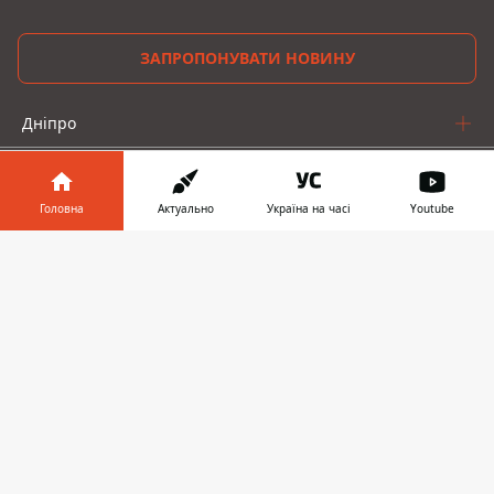
ЗАПРОПОНУВАТИ НОВИНУ
Дніпро
Область
Головна
Актуально
Україна на часі
Youtube
Україна
Інформатор у
Реклама
Завантажити
телефоні
👉
Пресрелізи
Про нас