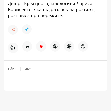
Дніпрі
. Крім цього,
кінологиня Лариса
Борисенко, яка підірвалась на розтяжці,
розповіла про пережите
.
♥
🔥
😭
😆
😡
👍
ВІЙНА
СПОРТ