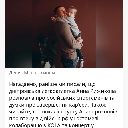
Денис Мінін з сином
Нагадаємо, раніше ми писали, що
д
ніпровська легкоатлетка Анна Рижикова
розповіла про російських спортсменів та
думки про завершення кар'єри
. Також
читайте, що
вокаліст гурту Adam розповів
про втечу від військ рф у Гостомелі,
колаборацію з KOLA та концерт у