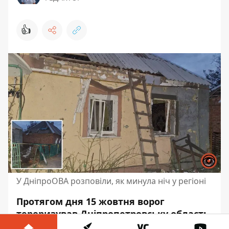
👍
У ДніпроОВА розповіли, як минула ніч у регіоні
Протягом дня 15 жовтня ворог
тероризував Дніпропетровську область.
Гучно було у Нікопольському районі —