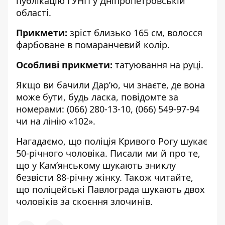
публікацію ГУНП
у Дніпропетровській
області.
Прикмети:
зріст близько 165 см, волосся
фарбоване в помаранчевий колір.
Особливі прикмети:
татуювання на руці.
Якщо ви бачили Дар’ю, чи знаєте, де вона
може бути, будь ласка, повідомте за
номерами:
(066) 280-13-10
,
(066) 549-97-94
чи на лінію «102».
Нагадаємо, що поліція Кривого Рогу
шукає
50-річного чоловіка
. Писали ми й про те,
що у Кам’янському
шукають зниклу
безвісти 88-річну жінку
. Також читайте,
що поліцейські Павлограда
шукають двох
чоловіків за скоєння злочинів
.