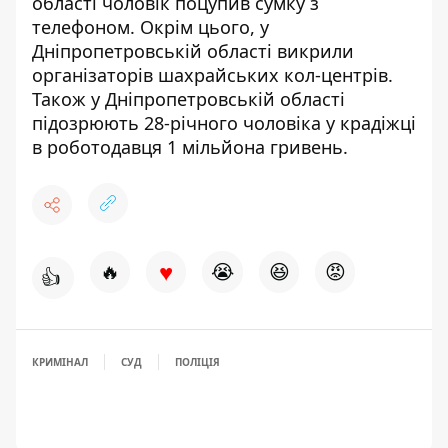
області
чоловік поцупив сумку з
телефоном
. Окрім цього, у
Дніпропетровській області
викрили
організаторів шахрайських кол-центрів
.
Також у Дніпропетровській області
підозрюють
28-річного чоловіка у крадіжці
в роботодавця 1 мільйона гривень
.
♥
🔥
😭
😆
😡
👍
КРИМІНАЛ
СУД
ПОЛІЦІЯ