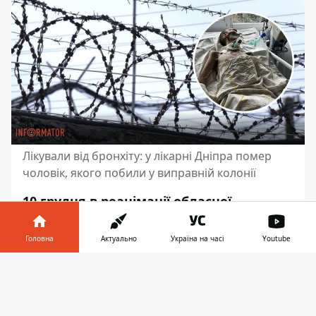
Лікували від бронхіту: у лікарні Дніпра помер
чоловік, якого побили у виправній колонії
10 грудня в реанімації обласної
клінічної лікарні імені Мечникова
помер Сергій Троцько.
Після
Головна
Актуально
Україна на часі
Youtube
засудження чоловік відбував
Інформатор у
покарання
у Кропивницькій виправній
Завантажити
телефоні
👉
колонії №6 за крадіжку телевізора. І
його життя та здоров’я стали