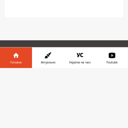
ЗАПРОПОНУВАТИ НОВИНУ
Головна
Актуально
Україна на часі
Youtube
Дніпро
Інформатор у
Завантажити
телефоні
👉
Область
Україна
Реклама
Пресрелізи