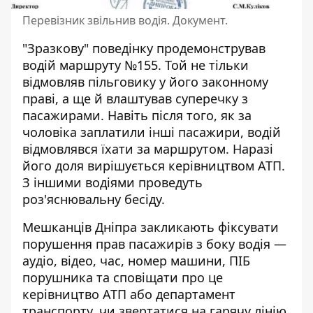
Перевізник звільнив водія. Документ.
"Зразкову" поведінку продемонстрував
водій маршруту №155. Той не тільки
відмовляв пільговику у його законному
праві, а ще й влаштував суперечку з
пасажирами. Навіть після того, як за
чоловіка заплатили інші пасажири, водій
відмовлявся їхати за маршрутом. Наразі
його доля вирішується керівництвом АТП.
З іншими водіями проведуть
роз'яснювальну бесіду.
Мешканців Дніпра закликають фіксувати
порушення прав пасажирів з боку водія —
аудіо, відео, час, номер машини, ПІБ
порушника та сповіщати про це
керівництво АТП або департамент
транспорту, чи звертатися на гарячу лінію