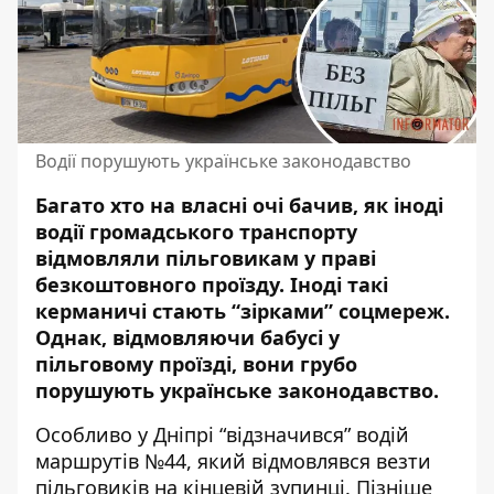
Водії порушують українське законодавство
Багато хто на власні очі бачив, як іноді
водії громадського транспорту
відмовляли пільговикам у праві
безкоштовного проїзду. Іноді такі
керманичі стають “зірками” соцмереж.
Однак,
відмовляючи бабусі у
пільговому проїзді
, вони грубо
порушують українське законодавство.
Особливо у Дніпрі “відзначився” водій
маршрутів №44, який відмовлявся везти
пільговиків на кінцевій зупинці. Пізніше