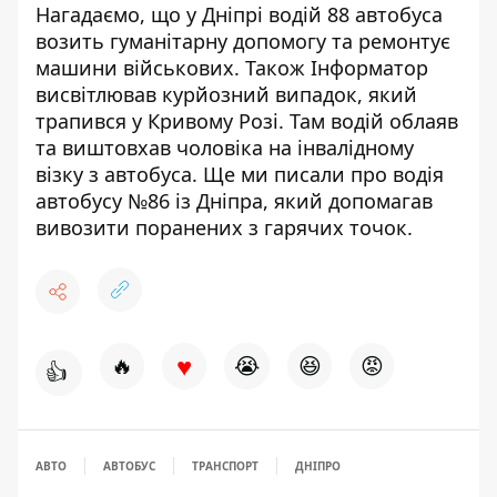
Нагадаємо, що у Дніпрі водій 88 автобуса
возить гуманітарну допомогу
та ремонтує
машини військових. Також Інформатор
висвітлював курйозний випадок, який
трапився у Кривому Розі. Там водій облаяв
та
виштовхав чоловіка на інвалідному
візку
з автобуса. Ще ми писали про водія
автобусу №86 із Дніпра, який
допомагав
вивозити поранених з гарячих точок
.
♥
🔥
😭
😆
😡
👍
АВТО
АВТОБУС
ТРАНСПОРТ
ДНІПРО