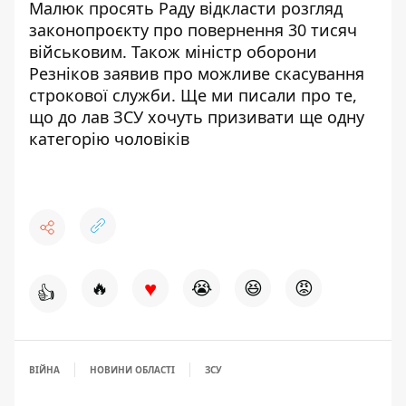
Малюк просять Раду відкласти розгляд
законопроєкту про
повернення 30 тисяч
військовим
. Також міністр оборони
Резніков заявив про
можливе скасування
строкової служби
. Ще ми писали про те,
що
до лав ЗСУ хочуть призивати
ще одну
категорію чоловіків
♥
🔥
😭
😆
😡
👍
ВІЙНА
НОВИНИ ОБЛАСТІ
ЗСУ