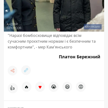
"Наразі бомбосховище відповідає всім
сучасним проєктним нормам і є безпечним та
комфортним", - мер Кам'янського
Платон Бережний
♥
🔥
😭
😆
😡
👍