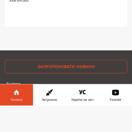
КАМ'ЯНСЬКЕ
ЗАПРОПОНУВАТИ НОВИНУ
Дніпро
Область
Головна
Актуально
Україна на часі
Youtube
Україна
Інформатор у
Завантажити
телефоні
👉
Реклама