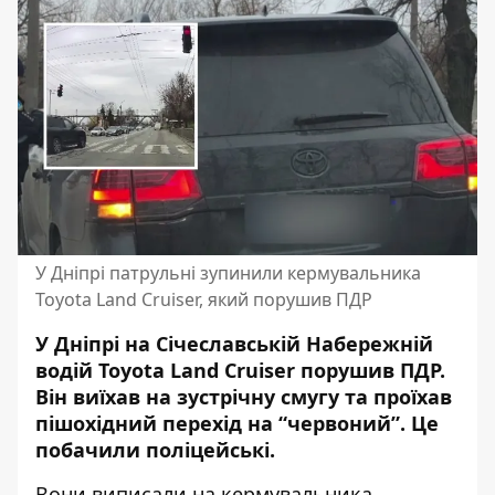
У Дніпрі патрульні зупинили кермувальника
Toyota Land Cruiser, який порушив ПДР
У Дніпрі на Січеславській Набережній
водій Toyota Land Cruiser порушив ПДР.
Він виїхав на зустрічну смугу та проїхав
пішохідний перехід на “червоний”. Це
побачили поліцейські.
Вони виписали на кермувальника