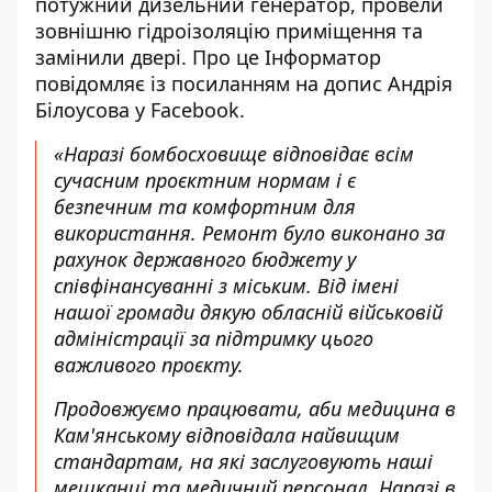
потужний дизельний генератор, провели
зовнішню гідроізоляцію приміщення та
замінили двері. Про це Інформатор
повідомляє із посиланням на
допис Андрія
Білоусова у Facebook
.
«Наразі бомбосховище відповідає всім
сучасним проєктним нормам і є
безпечним та комфортним для
використання. Ремонт було виконано за
рахунок державного бюджету у
співфінансуванні з міським. Від імені
нашої громади дякую обласній військовій
адміністрації за підтримку цього
важливого проєкту.
Продовжуємо працювати, аби медицина в
Кам'янському відповідала найвищим
стандартам, на які заслуговують наші
мешканці та медичний персонал. Наразі в