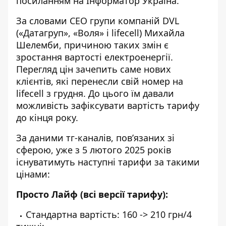
посиланням на
Інформатор Україна
.
За словами CEO групи компаній DVL
(«Датагруп», «Воля» і lifecell) Михайла
Шелемби, причиною таких змін є
зростання вартості електроенергії.
Перегляд цін зачепить саме нових
клієнтів, які перенесли свій номер на
lifecell з грудня. До цього їм давали
можливість зафіксувати вартість тарифу
до кінця року.
За даними тг-каналів, пов’язаних зі
сферою, уже з 5 лютого 2025 років
існуватимуть наступні тарифи за такими
цінами:
Просто Лайф (всі версії тарифу):
Стандартна вартість: 160 -> 210 грн/4