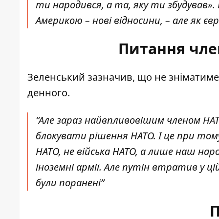
ти народився, а та, яку ти збудував».
Америкою – нові відносини, – але як євро
Питання чле
Зеленський зазначив, що не зніматиме
денного.
“Але зараз найвпливовішим членом НАТО
блокувати рішення НАТО. І це при тому
НАТО, не війська НАТО, а лише наш наро
іноземні армії. Але путін втратив у ц
були поранені”
П