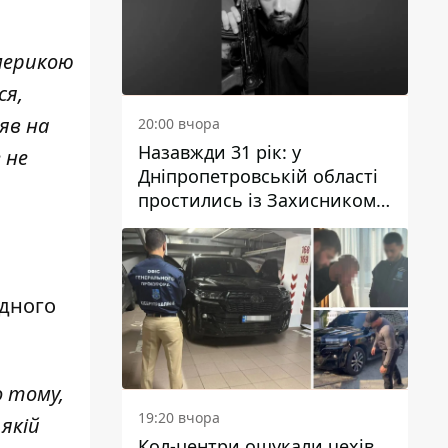
Америкою
ся,
яв на
20:00 вчора
Назавжди 31 рік: у
 не
Дніпропетровській області
простились із Захисником
Олександром Рєпіним
одного
о тому,
19:20 вчора
 якій
Кол-центри ошукали чехів