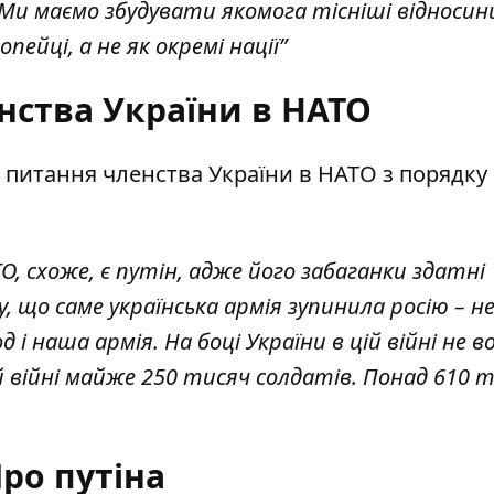
 Ми маємо збудувати якомога тісніші відносин
пейці, а не як окремі нації”
нства України в НАТО
 питання членства України в НАТО з порядку
, схоже, є путін, адже його забаганки здатні
, що саме українська армія зупинила росію – не
д і наша армія. На боці України в цій війні не
ій війні майже 250 тисяч солдатів. Понад 610 
ро путіна