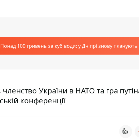
Понад 100 гривень за куб води: у Дніпрі знову планують
 членство України в НАТО та гра путін
ській конференції
👍