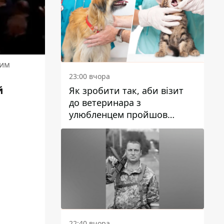
ним
23:00 вчора
й
Як зробити так, аби візит
до ветеринара з
улюбленцем пройшов
спокійно: прості поради
22:40 вчора