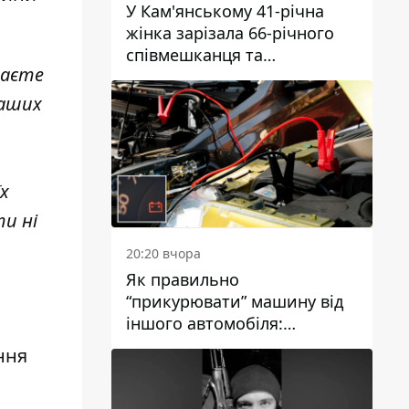
У Кам'янському 41-річна
жінка зарізала 66-річного
співмешканця та
маєте
намагалась обманути
поліцейських
ваших
їх
и ні
20:20 вчора
Як правильно
“прикурювати” машину від
іншого автомобіля:
інструкція для водіїв
ння