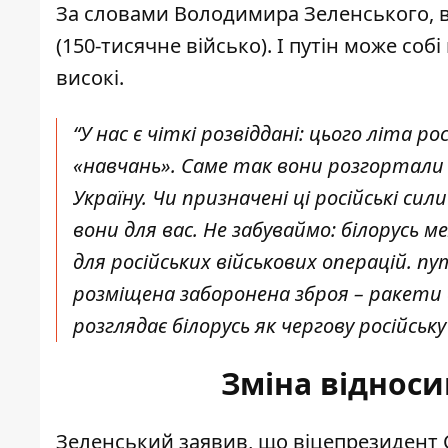
За словами Володимира Зеленського, во
(150-тисячне військо). І путін може соб
високі.
“У нас є чіткі розвіддані: цього літа р
«навчань». Саме так вони розгортал
Україну. Чи призначені ці російські сил
вони для вас. Не забуваймо: білорусь
для російських військових операцій. пу
розміщена заборонена зброя – ракети 
розглядає білорусь як чергову російськ
Зміна віднос
Зеленський заявив, що віцепрезидент 