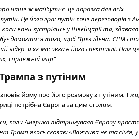
ро наше ж майбутнє, це поразка для всіх.
утін. Це його гра: путін хоче переговорів з 
коли вони зустрілись у Швейцарії та, здавало
робує домогтися того, щоб Президент США сто
й лідер, а як масовка в його спектаклі. Нам це
іх, справжній мир”
Трампа з путіним
зповів йому про його розмову з путіним. І ж
риці потрібна Європа за цим столом.
аси, коли Америка підтримувала Європу прост
т Трамп якось сказав: «Важлива не та сім’я, у