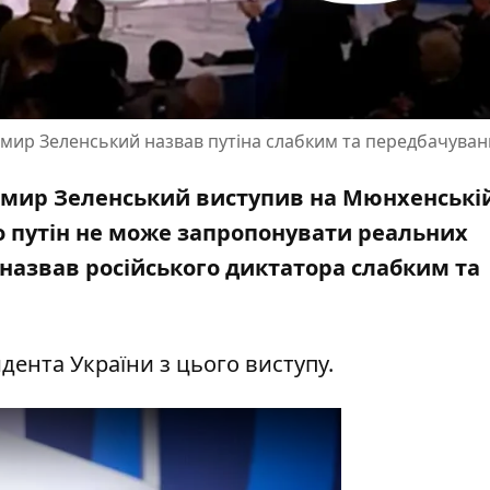
мир Зеленський назвав путіна слабким та передбачува
имир Зеленський виступив на Мюнхенські
що путін не може запропонувати реальних
 назвав російського диктатора слабким та
дента України з цього виступу.