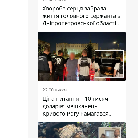
Хвороба серця забрала
життя головного сержанта з
Дніпропетровської області
Юрія Свистуна
22:00 вчора
Ціна питання – 10 тисяч
доларів: мешканець
Кривого Рогу намагався
переправити чоловіка до
Словаччини