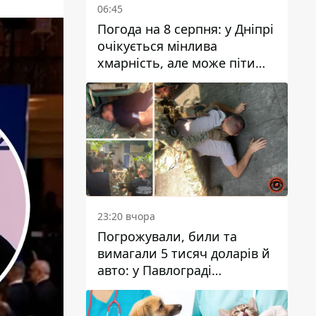
06:45
Погода на 8 серпня: у Дніпрі
очікується мінлива
хмарність, але може піти
дощ
23:20 вчора
Погрожували, били та
вимагали 5 тисяч доларів й
авто: у Павлограді
затримали двох чоловіків