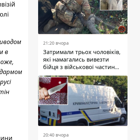
візій
олі
приводом
21:20 вчора
м в
Затримали трьох чоловіків,
які намагались вивезти
може,
бійця з військової частини
цдармом
до Дніпра за 7 тисяч
русі
доларів: серед них був лікар
тін
20:40 вчора
сини