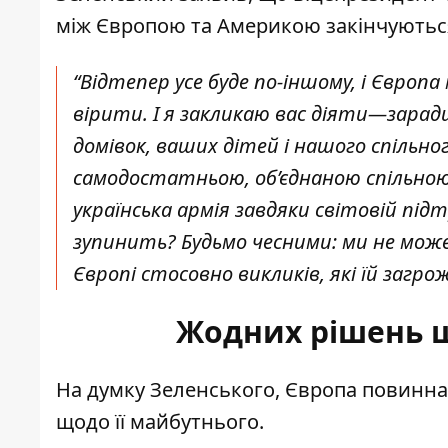
між Європою та Америкою закінчуютьс
“Відтепер усе буде по-іншому, і Європ
вірити. І я закликаю вас діяти—заради
домівок, ваших дітей і нашого спільн
самодостатньою, об’єднаною спільною
українська армія завдяки світовій під
зупинить? Будьмо чесними: ми не мож
Європі стосовно викликів, які їй загр
Жодних рішень щ
На думку Зеленського, Європа повинна
щодо її майбутнього.