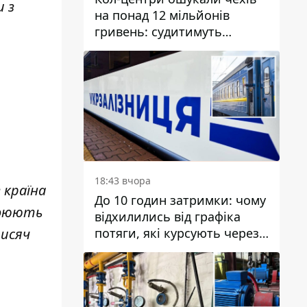
и з
на понад 12 мільйонів
гривень: судитимуть
дніпрянина, який
організував
транснаціональну злочинну
організацію
18:43 вчора
 країна
До 10 годин затримки: чому
 воюють
відхилились від графіка
потяги, які курсують через
тисяч
Дніпро та область