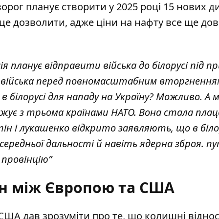
рог планує створити у 2025 році 15 нових ди
і це дозволити, адже ціни на нафту все ще дов
осія планує відправити війська до білорусі під 
и війська перед повномасштабним вторгнення
и в білорусі для нападу на Україну? Можливо. А 
 межує з трьома країнами НАТО. Вона стала пла
тін і лукашенко відкрито заявляють, що в біло
середньої дальності й навіть ядерна зброя. пу
у провінцію”
ин між Європою та США
США дав зрозуміти про те, що колишні відно