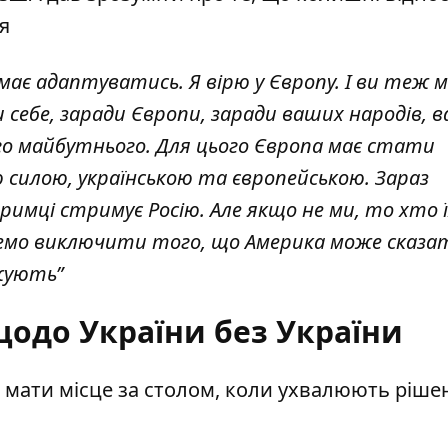
я
а має адаптуватись. Я вірю у Європу. І ви теж 
 себе, заради Європи, заради ваших народів, 
ого майбутнього. Для цього Європа має стати
 силою, українською та європейською. Зараз
тримці стримує Росію. Але якщо не ми, то хто 
емо виключити того, що Америка може сказат
ожують”
одо України без України
 мати місце за столом, коли ухвалюють ріше