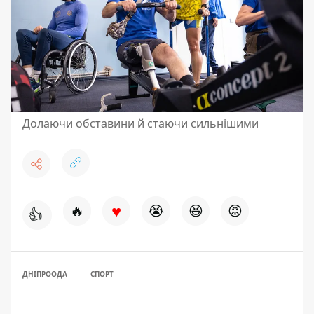
Долаючи обставини й стаючи сильнішими
♥
🔥
😭
😆
😡
👍
ДНІПРООДА
СПОРТ