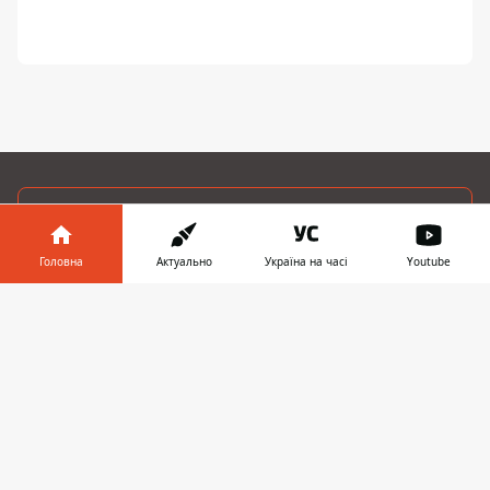
ЗАПРОПОНУВАТИ НОВИНУ
Головна
Актуально
Україна на часі
Youtube
Дніпро
Інформатор у
Завантажити
Область
телефоні
👉
Україна
Реклама
Пресрелізи