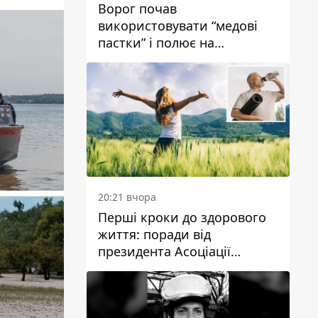
Ворог почав
використовувати “медові
пастки” і полює на
українських військових
20:21 вчора
Перші кроки до здорового
життя: поради від
президента Асоціації
дієтологів України