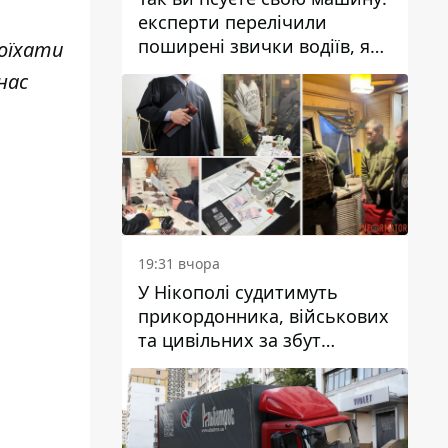
експерти перелічили
поширені звички водіїв, які
поїхати
насправді шкодять
нас
автомобілю
19:31 вчора
У Нікополі судитимуть
прикордонника, військових
та цивільних за збут
психотропів