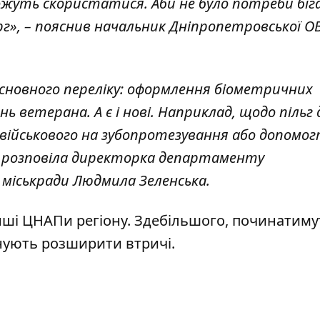
 можуть скористатися. Аби не було потреби бі
рг», – пояснив начальник Дніпропетровської О
 основного переліку: оформлення біометричних
нь ветерана. А є і нові. Наприклад, щодо пільг 
військового на зубопротезування або допомо
– розповіла директорка департаменту
 міськради Людмила Зеленська.
нші ЦНАПи регіону. Здебільшого, починатимут
анують розширити втричі.