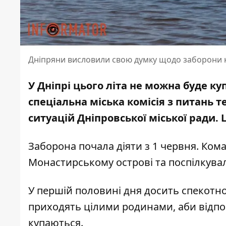
Дніпряни висловили свою думку щодо заборони 
У Дніпрі цього літа не можна буде к
спеціальна міська комісія з
питань т
ситуацій Дніпровської міської ради
.
Заборона почала діяти з 1 червня. Ком
Монастирському острові та поспілкув
У першій половині дня досить спекотно
приходять цілими родинами, аби відпо
купаються.