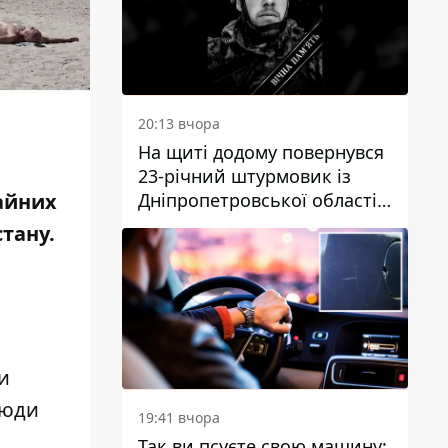
20:13 вчора
На щиті додому повернувся
23-річний штурмовик із
Дніпропетровської області
айних
Богдан Бескровний
стану.
и
люди
19:41 вчора
Так ви псуєте свою машину: