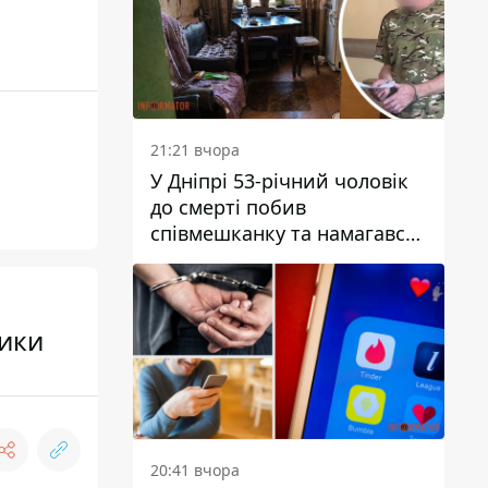
21:21 вчора
У Дніпрі 53-річний чоловік
до смерті побив
співмешканку та намагався
приховати злочин: деталі
ники
20:41 вчора