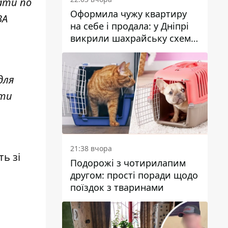
гати по
Оформила чужу квартиру
ВА
на себе і продала: у Дніпрі
викрили шахрайську схему
з нерухомістю
для
гти
21:38 вчора
ь зі
Подорожі з чотирилапим
другом: прості поради щодо
поїздок з тваринами