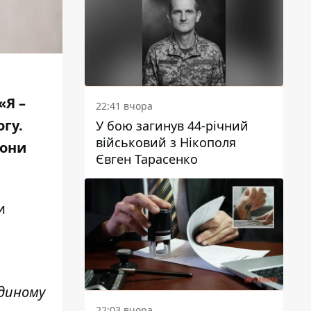
«Я –
22:41 вчора
гу.
У бою загинув 44-річний
військовий з Нікополя
вони
Євген Тарасенко
и
єдиному
22:03 вчора