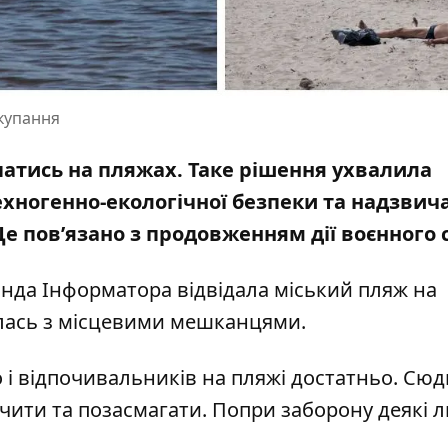
купання
упатись на пляжах. Таке рішення ухвалила
ехногенно-екологічної безпеки та надзвич
 Це пов’язано з продовженням дії воєнного 
анда Інформатора відвідала міський пляж на
алась з місцевими мешканцями.
 і відпочивальників на пляжі достатньо. Сюд
чити та позасмагати. Попри заборону деякі 