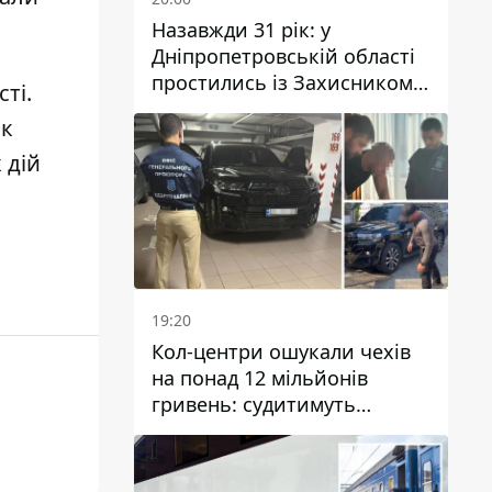
Назавжди 31 рік: у
Дніпропетровській області
простились із Захисником
сті
.
Олександром Рєпіним
ік
 дій
19:20
Кол-центри ошукали чехів
на понад 12 мільйонів
гривень: судитимуть
дніпрянина, який
організував
транснаціональну злочинну