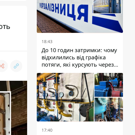
організацію
ють
18:43
До 10 годин затримки: чому
відхилились від графіка
потяги, які курсують через
Дніпро та область
17:40