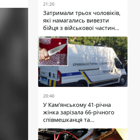
21:20
Затримали трьох чоловіків,
які намагались вивезти
бійця з військової частини
до Дніпра за 7 тисяч
доларів: серед них був лікар
20:40
У Кам'янському 41-річна
жінка зарізала 66-річного
співмешканця та
намагалась обманути
поліцейських