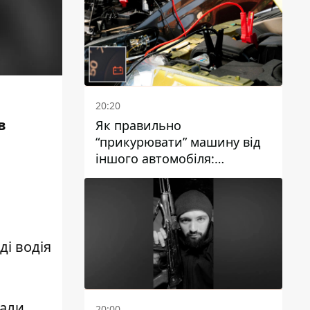
20:20
в
Як правильно
“прикурювати” машину від
іншого автомобіля:
інструкція для водіїв
ді водія
вали
20:00