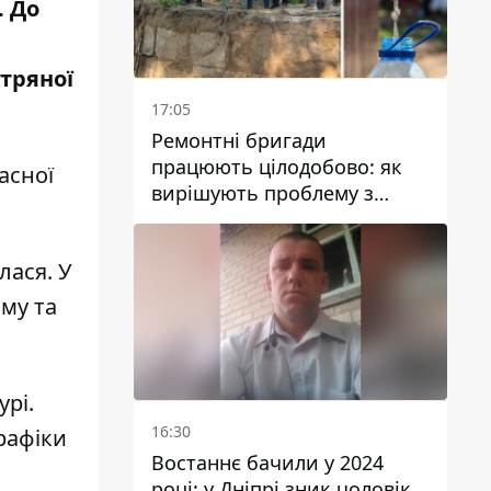
. До
тряної
17:05
Ремонтні бригади
працюють цілодобово: як
асної
вирішують проблему з
водою у Марганецькій
громаді
лася. У
ому та
рі.
16:30
графіки
Востаннє бачили у 2024
році: у Дніпрі зник чоловік