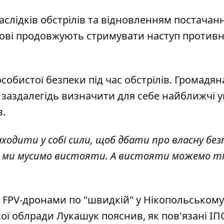
аслідків обстрілів та відновленням постачан
ькові продовжують стримувати наступ против
обистої безпеки під час обстрілів. Громадя
, заздалегідь визначити для себе найближчі 
в.
ходити у собі сили, щоб дбати про власну безп
 Але ми мусимо вистояти. А вистояти можемо т
 FPV-дронами по "швидкій" у Нікопольському
ої облради Лукашук пояснив, як пов'язані ІП