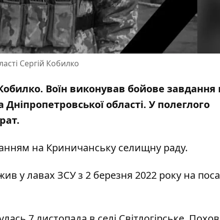
ласті Сергій Кобилко
Кобилко. Воїн виконував бойове завдання 
 Дніпропетровської області. У полеглого
рат.
ланням на
Криничанську селищну раду
.
ив у лавах ЗСУ з 2 березня 2022 року на поса
лась 7 листопада в селі Світлогірське. Похо