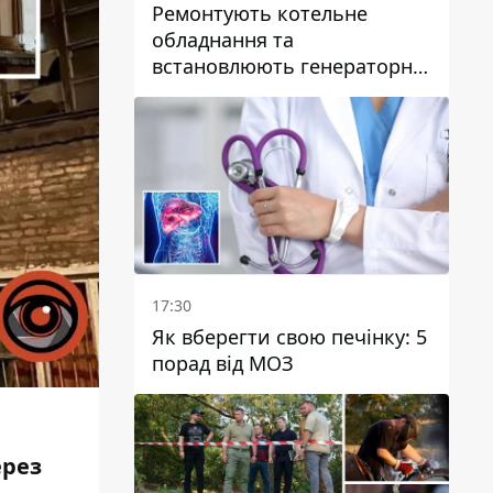
Ремонтують котельне
обладнання та
встановлюють генераторні
установки: як у Дніпрі
готуються до
опалювального сезону
17:30
Як вберегти свою печінку: 5
порад від МОЗ
ерез