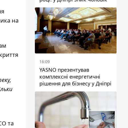
ня
ника на
нам
укриття
16:09
YASNO презентував
комплексні енергетичні
еку,
рішення для бізнесу у Дніпрі
ільки
СО та