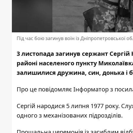
Під час бою загинув воїн із Дніпропетровської об
3 листопада загинув сержант Сергій 
районі населеного пункту Миколаївка
залишилися дружина, син, донька і б
Про це повідомляє Інформатор з поси
Сергій народися 5 липня 1977 року. Служ
одного з механізованих підрозділів.
Прощальна церемонія із загиблим відбу