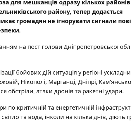
оза для мешканців одразу кількох районів
ельниківського району, тепер додається
икає громадян не ігнорувати сигнали пові
езпеки.
ланням на
пост голови Дніпропетровської обл
зації бойових дій ситуація у регіоні ускладни
жовій, Нікополі, Марганці, Дніпрі, Кам’янськ
 обстріли, атаки дронів та ракетні удари.
ри по критичній та енергетичній інфраструкту
вітло та вода, інколи на кілька днів, діють 