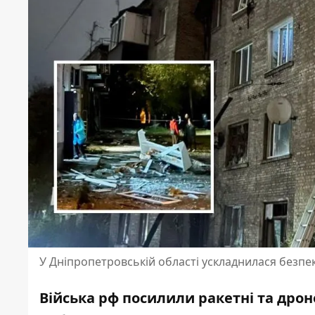
У Дніпропетровській області ускладнилася безпе
Війська рф посилили ракетні та дрон