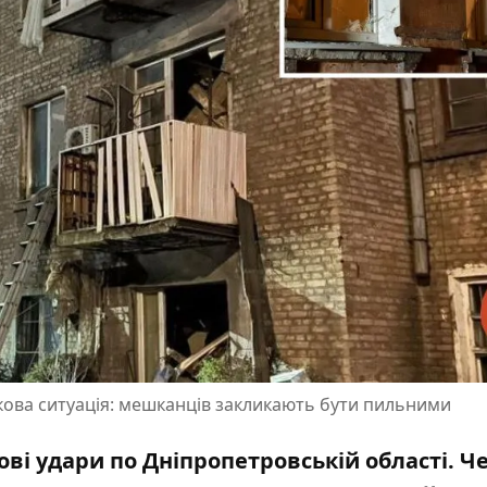
кова ситуація: мешканців закликають бути пильними
ові удари по Дніпропетровській області. Ч