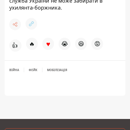
служба України не може забирати в
ухилянта-боржника
.
♥
🔥
😭
😆
😡
👍
ВІЙНА
ФЕЙК
МОБІЛІЗАЦІЯ