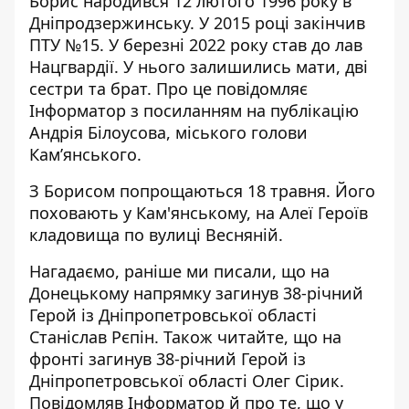
Борис народився 12 лютого 1996 року в
Дніпродзержинську. У 2015 році закінчив
ПТУ №15. У березні 2022 року став до лав
Нацгвардії. У нього залишились мати, дві
сестри та брат. Про це повідомляє
Інформатор з посиланням на
публікацію
Андрія Білоусова, міського голови
Кам’янського
.
З Борисом попрощаються 18 травня. Його
поховають у Кам'янському, на Алеї Героїв
кладовища по вулиці Весняній.
Нагадаємо, раніше ми писали, що
на
Донецькому напрямку загинув 38-річний
Герой із Дніпропетровської області
Станіслав Рєпін
. Також читайте, що
на
фронті загинув 38-річний Герой
із
Дніпропетровської області Олег Сірик.
Повідомляв Інформатор й про те, що
у