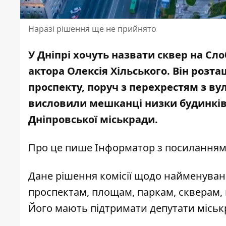
Наразі рішення ще не прийнято
У Дніпрі хочуть назвати сквер на Сл
актора Олексія Хільського. Він розт
проспекту, поруч з перехрестям з в
висловили мешканці низки будинків
Дніпровської міськради.
Про це пише Інформатор
з посиланням
Дане рішення комісії щодо найменуван
проспектам, площам, паркам, скверам, 
Його
мають підтримати депутати міськ