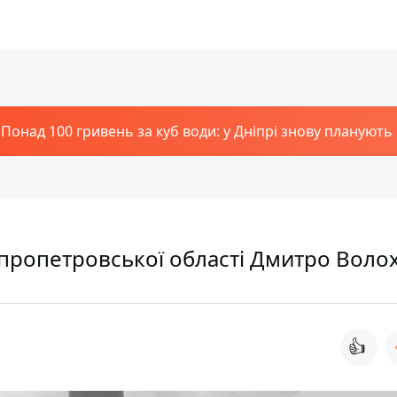
Понад 100 гривень за куб води: у Дніпрі знову планують
ніпропетровської області Дмитро Воло
👍