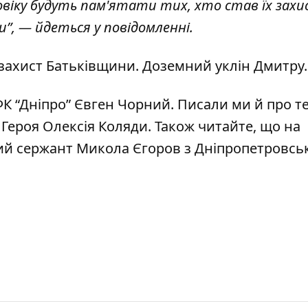
овіку будуть пам'ятати тих, хто став їх захи
и”, — йдеться у повідомленні.
 захист Батьківщини. Доземний уклін Дмитру
ФК “Дніпро”
Євген Чорний. Писали ми й про те
 Героя Олексія Коляди
. Також читайте, що
на
ний сержант
Микола Єгоров з Дніпропетровсь