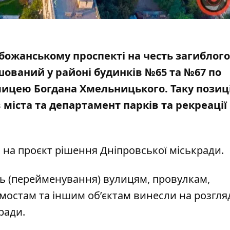
обожанському проспекті на честь загиблого
ашований у районі будинків №65 та №67 по
улицею Богдана Хмельницького.
Таку позиц
 міста
та департамент парків та рекреації
 на проєкт рішення Дніпровської міськради
.
ь (перейменування) вулицям, провулкам,
мостам та іншим об’єктам винесли на розгляд 
ради.