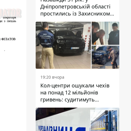
Дніпропетровській області
простились із Захисником
Олександром Рєпіним
19:20 вчора
Кол-центри ошукали чехів
на понад 12 мільйонів
гривень: судитимуть
дніпрянина, який
організував
транснаціональну злочинну
організацію