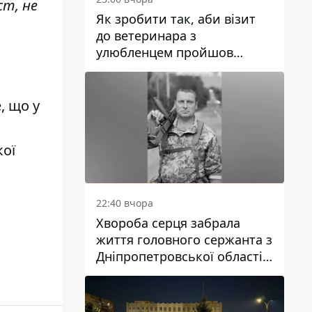
ст, не
Як зробити так, аби візит
до ветеринара з
улюбленцем пройшов
.
спокійно: прості поради
, що у
кої
22:40 вчора
Хвороба серця забрала
життя головного сержанта з
Дніпропетровської області
Юрія Свистуна