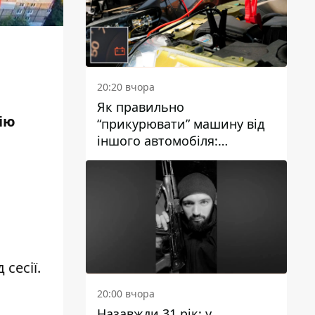
20:20 вчора
Як правильно
ію
“прикурювати” машину від
іншого автомобіля:
інструкція для водіїв
сесії.
20:00 вчора
Назавжди 31 рік: у