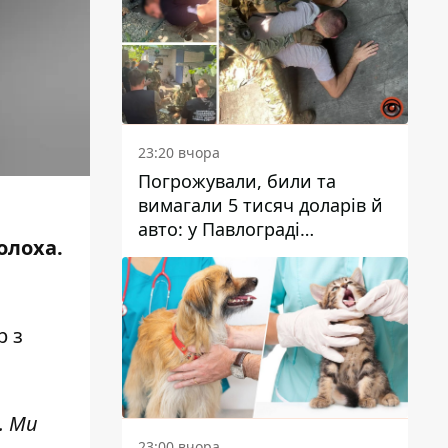
23:20 вчора
Погрожували, били та
вимагали 5 тисяч доларів й
авто: у Павлограді
олоха.
затримали двох чоловіків
р з
.
Ми
23:00 вчора