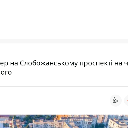
вер на Слобожанському проспекті на 
кого
👍