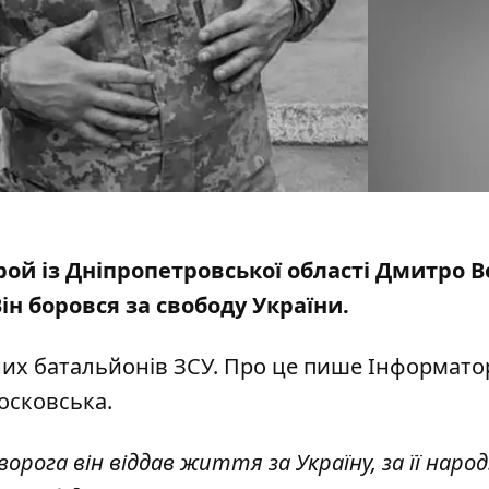
ой із Дніпропетровської області Дмитро В
ін боровся за свободу України
.
них батальйонів ЗСУ. Про це пише Інформато
осковська.
рога він віддав життя за Україну, за її народ