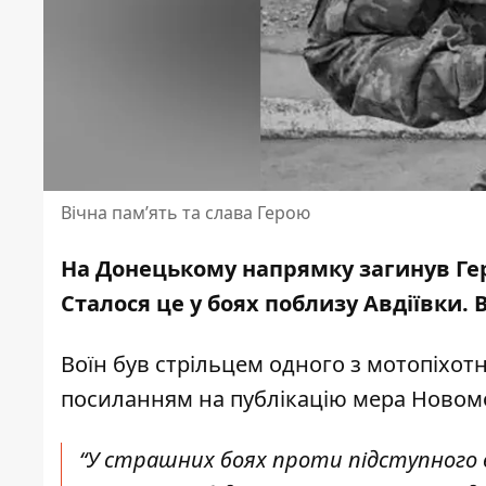
Вічна пам’ять та слава Герою
На Донецькому напрямку загинув Гер
Сталося це у боях поблизу Авдіївки.
В
Воїн був стрільцем одного з мотопіхот
посиланням на публікацію мера Новом
“У страшних боях проти підступного во