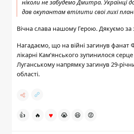
ніколи не забудемо Дмитра. Українці д
дав окупантам втілити свої лихі план
Вічна слава нашому Герою. Дякуємо за
Нагадаємо, що
на війні загинув фанат 
лікарні Кам’янського
зупинилося серце
Луганському напрямку загинув 29-річ
області.
♥
👍
🔥
😭
😆
😡