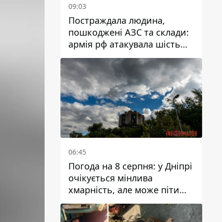
09:03
Постраждала людина,
пошкоджені АЗС та склади:
армія рф атакувала шість
районів Дніпропетровської
області
06:45
Погода на 8 серпня: у Дніпрі
очікується мінлива
хмарність, але може піти
дощ