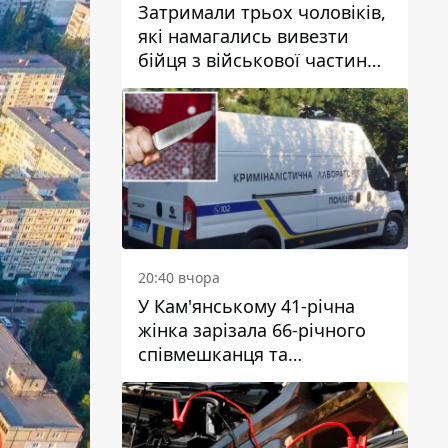
Затримали трьох чоловіків,
які намагались вивезти
бійця з військової частини
до Дніпра за 7 тисяч
доларів: серед них був лікар
20:40 вчора
У Кам'янському 41-річна
жінка зарізала 66-річного
співмешканця та
намагалась обманути
поліцейських