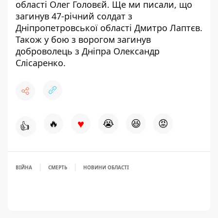
області Олег Головєй. Ще ми писали,
що
загинув 47-річний солдат
з
Дніпропетровської області Дмитро Лаптєв.
Також
у бою з ворогом загинув
доброволець з Дніпра Олександр
Слісаренко.
♥
🔥
😭
😆
😡
👍
ВІЙНА
СМЕРТЬ
НОВИНИ ОБЛАСТІ