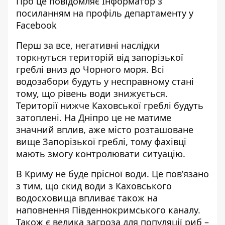
Про це повідомляє Інформатор з
посиланням на профіль департаменту у
Facebook
Перш за все, негативні наслідки
торкнуться територій від запорізької
греблі вниз до Чорного моря. Всі
водозабори будуть у несправному стані
тому, що рівень води знижується.
Території нижче Каховської греблі будуть
затоплені. На Дніпро це не матиме
значний вплив, аже місто розташоване
вище Запорізької греблі, тому фахівці
мають змогу контролювати ситуацію.
В Криму не буде прісної води. Це пов’язано
з тим, що скид води з Каховського
водосховища впливає також на
наповнення Південнокримського каналу.
Також є велика загроза для популяції риб –