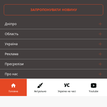
ЗАПРОПОНУВАТИ НОВИНУ
Дніпро
Область
Україна
Реклама
Пресрелізи
Про нас
Головна
Актуально
Україна на часі
Youtube
Інформатор у
Завантажити
телефоні
👉
Інформатор проекти