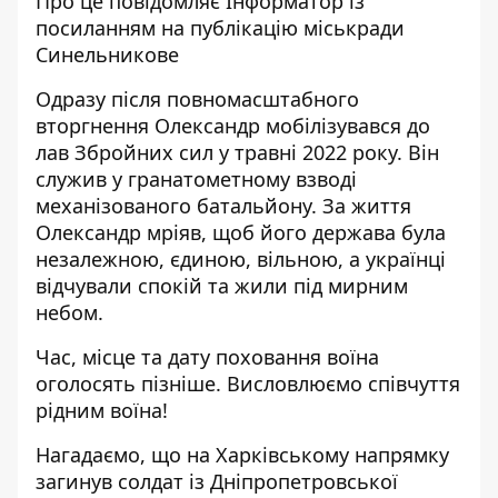
Про це повідомляє Інформатор із
посиланням на
публікацію міськради
Синельникове
Одразу після повномасштабного
вторгнення Олександр мобілізувався до
лав Збройних сил у травні 2022 року. Він
служив у гранатометному взводі
механізованого батальйону. За життя
Олександр мріяв, щоб його держава була
незалежною, єдиною, вільною, а українці
відчували спокій та жили під мирним
небом.
Час, місце та дату поховання воїна
оголосять пізніше. Висловлюємо співчуття
рідним воїна!
Нагадаємо, що
на Харківському напрямку
загинув солдат
із Дніпропетровської