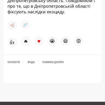
Дніпропетровську область
. Повідомляли і
про те, що
в Дніпропетровській області
фіксують наслідки екоциду
.
♥
🔥
😭
😆
😡
👍
ЕКОЛОГІЯ
ВОДА
НОВИНИ ДНІПРО