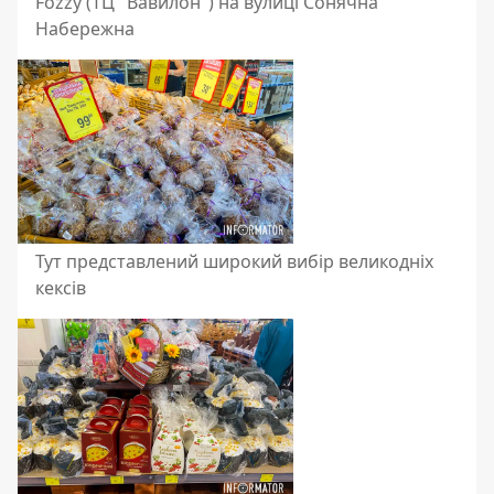
Fоzzy (ТЦ "Вавилон") на вулиці Сонячна
Набережна
Тут представлений широкий вибір великодніх
кексів