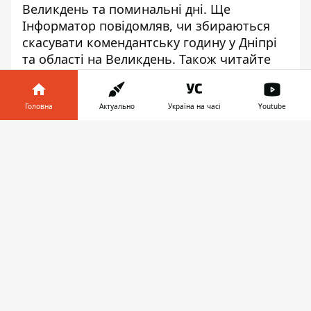
Великдень та поминальні дні
. Ще
Інформатор повідомляв,
ч
и збираються
скасувати комендантську годину
у Дніпрі
та області на Великдень.
Також читайте
про
вартість великоднього кошика
у 2024
році.
Головна
Актуально
Україна на часі
Youtube
Інформатор у
Завантажити
телефоні
👉
♥
🔥
😭
😆
😡
👍
ГРОШІ
ВЕЛИКДЕНЬ
ДНІПРО
СУСПІЛЬСТВО