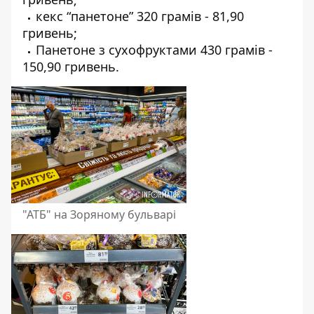
кекс “панетоне” 320 грамів - 81,90
гривень;
Панетоне з сухофруктами 430 грамів -
150,90 гривень.
"АТБ" на Зоряному бульварі