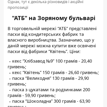
Однак, тут є декілька різновидів і акційні
пропозиції
"АТБ" на Зоряному бульварі
В торговельній мережі “АТБ” представлені
паски від кондитерських фабрик та
власного виробництва. Зазначимо, що у
даній мережі можна
купити вже освячені
паски від фабрики “Квітень”
. Ціни:
кекс “Хлібзавод №9” 100 грамів - 20,40
гривень;
кекс “Квітень” 150 грамів - 26,60 гривень;
паска “Великодня” 130 грамів - 29,90
гривень;
паска з цукатами та родзинками 200
грамів - 59,90 гривень;
паска “Шоколадна” 300 грамів - 63,90
гривень;