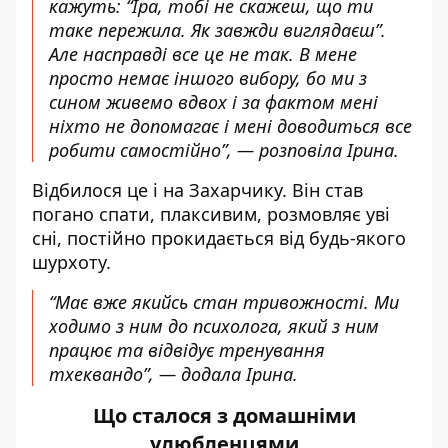
кажуть: “Іра, тобі не скажеш, що ти
таке пережила. Як завжди виглядаєш”.
Але насправді все це не так. В мене
просто немає іншого вибору, бо ми з
сином живемо вдвох і за фактом мені
ніхто не допомагає і мені доводиться все
робити самостійно”, — розповіла Ірина.
Відбилося це і на Захарчику. Він став
погано спати, плаксивим, розмовляє уві
сні, постійно прокидається від будь-якого
шурхоту.
“Має вже якийсь стан тривожності. Ми
ходимо з ним до психолога, який з ним
працює та відвідує тренування
тхеквандо”, — додала Ірина.
Що сталося з домашніми
улюбленцями