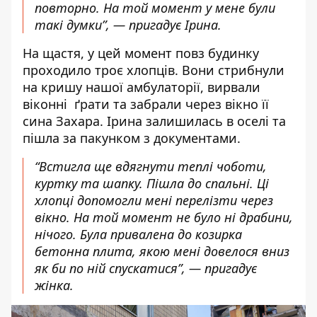
повторно. На той момент у мене були
такі думки”, — пригадує Ірина.
На щастя, у цей момент повз будинку
проходило троє хлопців. Вони стрибнули
на кришу нашої амбулаторії, вирвали
віконні ґрати та забрали через вікно її
сина Захара. Ірина залишилась в оселі та
пішла за пакунком з документами.
“Встигла ще вдягнути теплі чоботи,
куртку та шапку. Пішла до спальні. Ці
хлопці допомогли мені перелізти через
вікно. На той момент не було ні драбини,
нічого. Була привалена до козирка
бетонна плита, якою мені довелося вниз
як би по ній спускатися”, — пригадує
жінка.