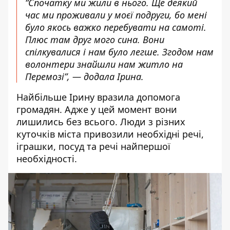
“Спочатку ми жили в нього. Ще деякий
час ми проживали у моєї подруги, бо мені
було якось важко перебувати на самоті.
Плюс там друг мого сина. Вони
спілкувалися і нам було легше. Згодом нам
волонтери знайшли нам житло на
Перемозі”, — додала Ірина.
Найбільше Ірину вразила допомога
громадян. Адже у цей момент вони
лишились без всього. Люди з різних
куточків міста привозили необхідні речі,
іграшки, посуд та речі найпершої
необхідності.