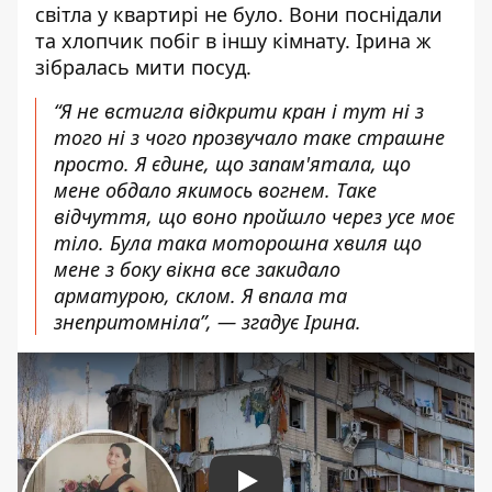
світла у квартирі не було. Вони поснідали
та хлопчик побіг в іншу кімнату. Ірина ж
зібралась мити посуд.
“Я не встигла відкрити кран і тут ні з
того ні з чого прозвучало таке страшне
просто. Я єдине, що запам'ятала, що
мене обдало якимось вогнем. Таке
відчуття, що воно пройшло через усе моє
тіло. Була така моторошна хвиля що
мене з боку вікна все закидало
арматурою, склом. Я впала та
знепритомніла”, — згадує Ірина.