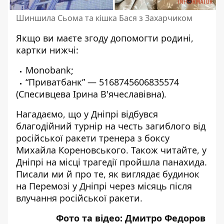
Шиншила Сьома та кішка Бася з Захарчиком
Якщо ви маєте згоду допомогти родині,
картки нижчі:
Monobank
;
“Приватбанк” — 5168745606835574
(Спесивцева Ірина В'ячеславівна).
Нагадаємо, що
у Дніпрі відбувся
благодійний турнір на честь загиблого від
російської ракети тренера з боксу
Михайла Кореновського
. Також читайте,
у
Дніпрі на місці трагедії пройшла панахида
.
Писали ми й про те,
як виглядає будинок
на Перемозі у Дніпрі через місяць після
влучання російської ракети
.
Фото та відео: Дмитро Федоров