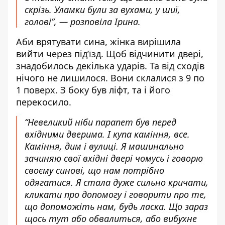
скрізь. Уламки були за вухами, у шиї,
голові”, — розповіла Ірина.
Аби врятувати сина, жінка вирішила
вийти через під’їзд. Щоб відчинити двері,
знадобилось декілька ударів. Та від сходів
нічого не лишилося. Вони склалися з 9 по
1 поверх. З боку був ліфт, та і його
перекосило.
“Невеликий ніби парапет був перед
вхідними дверима. І купа каміння, все.
Каміння, дим і вулиці. Я машинально
зачиняю свої вхідні двері чомусь і говорю
своєму синові, що нам потрібно
одягатися. Я стала дуже сильно кричати,
кликати про допомогу і говорити про те,
що допоможіть нам, будь ласка. Що зараз
щось тут або обвалиться, або вибухне