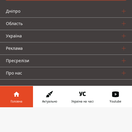
Дніпро
Область
Україна
Реклама
Пресрелізи
Про нас
Головна
Актуально
Україна на часі
Youtube
Інформатор у
Інформатор проекти
Завантажити
телефоні
👉
Інформатор Україна
Інформатор Київ
Інформатор Авто