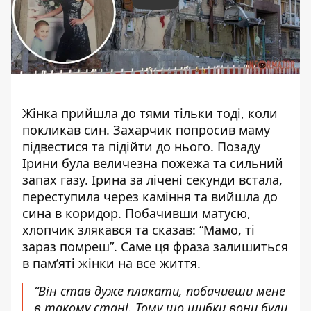
Play
Жінка прийшла до тями тільки тоді, коли
покликав син. Захарчик попросив маму
підвестися та підійти до нього. Позаду
Ірини була величезна пожежа та сильний
запах газу. Ірина за лічені секунди встала,
переступила через каміння та вийшла до
сина в коридор. Побачивши матусю,
хлопчик злякався та сказав: “Мамо, ті
зараз помреш”. Саме ця фраза залишиться
в пам’яті жінки на все життя.
“Він став дуже плакати, побачивши мене
в такому стані. Тому що шибки вони були