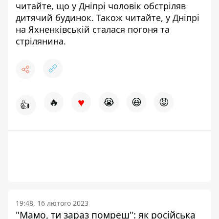
читайте, що у Дніпрі
чоловік обстріляв
дитячий будинок
. Також читайте, у Дніпрі
на Яхненківській сталася погоня та
стрілянина
.
♥
🔥
😭
😆
😡
👍
19:48, 16 лютого 2023
"Мамо, ти зараз помреш": як російська