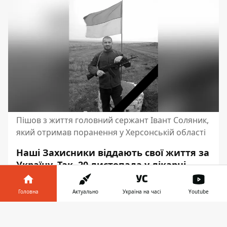
Пішов з життя головний сержант Івант Соляник,
який отримав поранення у Херсонській області
Наші Захисники віддають свої життя за
Україну. Так, 20 листопада у лікарні
Києва
помер головний сержант
Іван
Соляник. Йому було 46 років.
Головна
Актуально
Україна на часі
Youtube
З 2014 по 2018 роки чоловік брав участь в
Інформатор у
Завантажити
АТО/ООС. Проживав у Херсонській
телефоні
👉