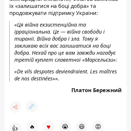
їх «залишатися на боці добра» та
продовжувати підтримку України:
«Ця війна екзистенційна та
ірраціональна. Це — війна свободи і
тиранії. Війна добра і зла. Тому я
закликаю всіх вас залишатися на боці
добра. Нехай про це вам завжди нагадує
третій куплет славетної «Марсельєзи»:
«De vils despotes deviendraient. Les maîtres
de nos destinées»».
Платон Бережний
♥
🔥
😭
😆
😡
👍