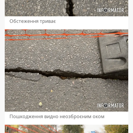
Обстеження триває
Пошкодження видно неозброєним оком