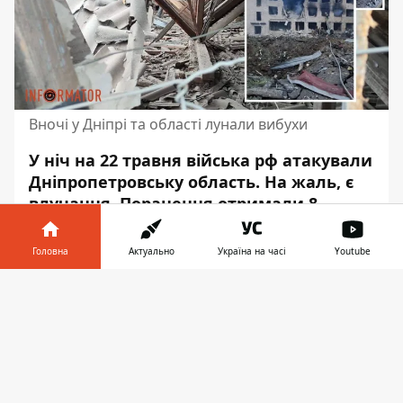
Вночі у Дніпрі та області лунали вибухи
У ніч на 22 травня війська рф атакували
Дніпропетровську область. На жаль, є
влучання.
Поранення отримали 8
людей
.
Головна
Актуально
Україна на часі
Youtube
У Дніпровському районі через ракетний
удар поранення отримав 27-річний
Інформатор у
Завантажити
чоловік. Його у стані середньої тяжкості
телефоні
👉
доставили до лікарні. Про це пише
Інформатор
з посиланням на публікацію
голови Дніпропетровської ОВА
Сергія
Лисака.