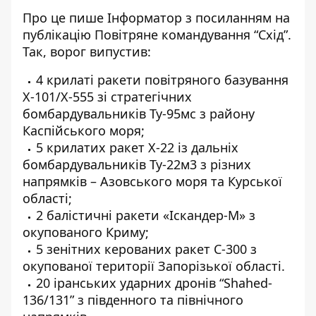
Про це пише Інформатор
з посиланням на
публікацію Повітряне командування “Схід”
.
Так, ворог випустив:
4 крилаті ракети повітряного базування
Х-101/Х-555 зі стратегічних
бомбардувальників Ту-95мс з району
Каспійського моря;
5 крилатих ракет Х-22 із дальніх
бомбардувальників Ту-22м3 з різних
напрямків – Азовського моря та Курської
області;
2 балістичні ракети «Іскандер-М» з
окупованого Криму;
5 зенітних керованих ракет С-300 з
окупованої території Запорізької області.
20 іранських ударних дронів “Shahed-
136/131” з південного та північного