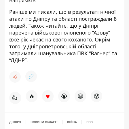
напрямків.
Раніше ми писали, що
в результаті нічної
атаки по Дніпру
та області постраждали 8
людей. Також читайте, що у Дніпрі
наречена військовополоненого “Азову”
вже рік чекає на свого коханого
. Окрім
того, у Дніпропетровській області
затримали шанувальника ПВК “Вагнер”
та
“ЛДНР”.
♥
🔥
😭
😆
😡
👍
ДНІПРО
НОВИНИ ОБЛАСТІ
ВІЙНА
ППО