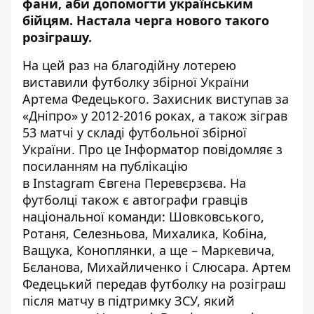
фани, аби допомогти українським
бійцям. Настала черга нового такого
розіграшу.
На цей раз на благодійну лотерею
виставили футболку збірної України
Артема Федецького. Захисник виступав за
«Дніпро» у 2012-2016 роках, а також зіграв
53 матчі у складі футбольної збірної
України. Про це
Інформатор
повідомляє з
посиланням на публікацію
в
Instagram
Євгена Перевєрзєва. На
футболці також є автографи гравців
національної команди: Шовковського,
Ротаня, Селезньова, Михалика, Кобіна,
Ващука, Коноплянки, а ще – Маркевича,
Бєланова, Михайличенко і Слюсара. Артем
Федецький передав футболку на розіграш
після матчу в підтримку ЗСУ, який