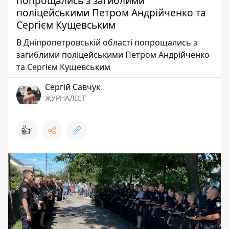
попрощались з загиблими
поліцейськими Петром Андрійченко та
Сергієм Кущевським
В Дніпропетровській області попрощались з
загиблими поліцейськими Петром Андрійченко
та Сергієм Кущевським
Сергій Савчук
ЖУРНАЛІСТ
👍