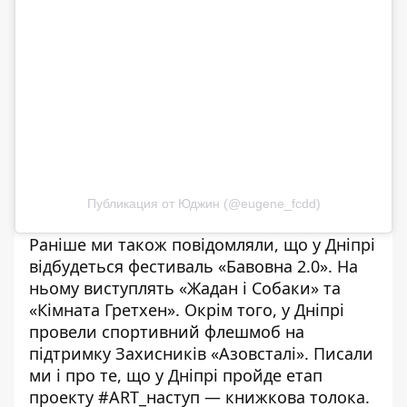
Публикация от Юджин (@eugene_fcdd)
Раніше ми також повідомляли, що у Дніпрі
відбудеться фестиваль «Бавовна 2.0». На
ньому виступлять
«Жадан і Собаки» та
«Кімната Гретхен»
. Окрім того, у Дніпрі
провели
спортивний флешмоб
на
підтримку Захисників «Азовсталі». Писали
ми і про те, що у Дніпрі пройде етап
проекту #ART_наступ —
книжкова толока
.