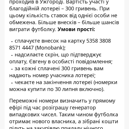
проходив в Ужгороді. Вартість участі у
благодійній лотереї – 300 гривень. При
цьому кількість ставок від однієї особи не
обмежена. Більше внесків – більше шансів
виграти футболку.
Умови прості:
сплачуєте внесок на картку 5358 3808
8571 4447 (Monobank);
надсилаєте скрін, що підтверджує
оплату, Євгену в особисті повідомлення;
за кожні сплачені 300 гривень вам
надають номер учасника лотереї;
чекаєте на закінчення лотереї (номерки
можна купити по 30 липня включно).
Переможні номери визначить у прямому
ефірі під час розіграшу генератор
випадкових чисел. Таким чином футболка
отримає нового власника, а зібрані кошти
підуть на закупівлю приладу нічного