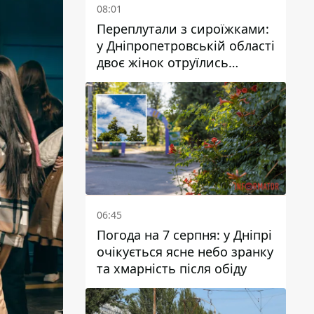
08:01
Переплутали з сироїжками:
у Дніпропетровській області
двоє жінок отруїлись
грибами
06:45
Погода на 7 серпня: у Дніпрі
очікується ясне небо зранку
та хмарність після обіду