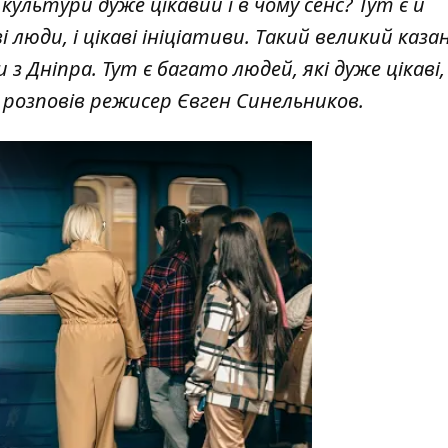
ультури дуже цікавий і в чому сенс? Тут є й
і люди, і цікаві ініціативи. Такий великий каза
з Дніпра. Тут є багато людей, які дуже цікаві,
— розповів режисер Євген Синельников.