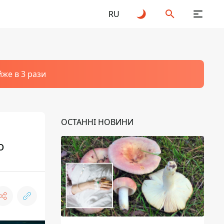
RU
йже в 3 рази
ОСТАННІ НОВИНИ
о