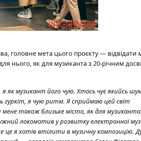
а, головне мета цього проєкту — відвідати м
 для нього, як для музиканта з 20-річним досв
я як музикант його чую. Хтось чує якийсь шум
ь гуркіт, я чую ритм. Я сприймаю цей світ
я мене також близьке місто, як для музиканта
тужний локомотив у розвитку електронної муз
се це я хотів втілити в музичну композицію. 