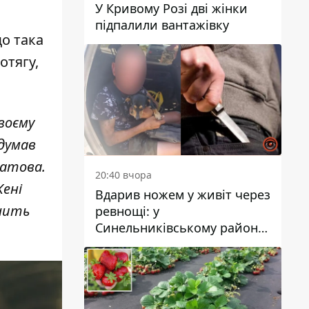
.
У Кривому Розі дві жінки
підпалили вантажівку
що така
отягу,
своєму
идумав
латова.
20:40 вчора
Жені
Вдарив ножем у живіт через
учить
ревнощі: у
Синельниківському районі
затримали 49-річного
чоловіка за вбивство