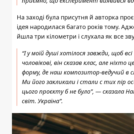
приємно, що експеримент виявився вд
На заході була присутня й авторка про
ідея народилася багато років тому. Адж
йшла три кілометри і слухала як все зв
“І у моїй душі хотілося завжди, щоб всі
чоловікові, він сказав клас, але ніхто 
форму, де наш композитор-ведучий в ст
Ми його закликали і стали с тих пір о
цього проєкту б не було”, — сказала 
світ. Україна”.