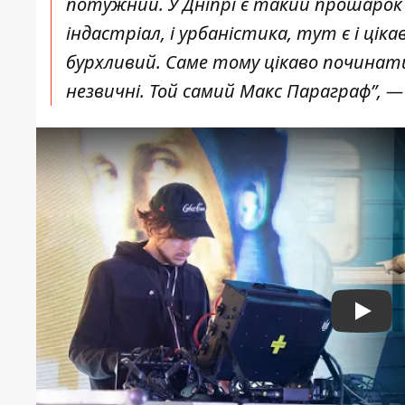
потужний. У Дніпрі є такий прошарок к
індастріал, і урбаністика, тут є і цікав
бурхливий. Саме тому цікаво починати 
незвичні. Той самий Макс Параграф”, 
Play