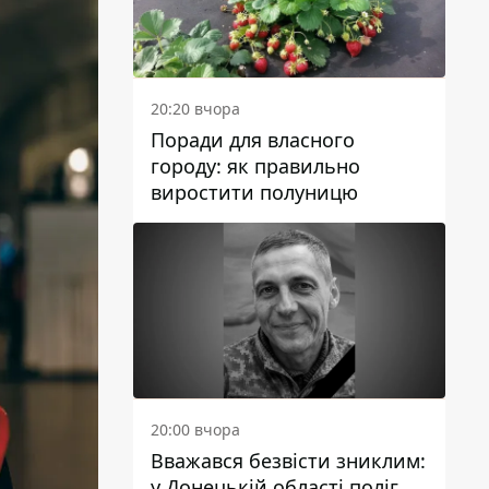
20:20 вчора
Поради для власного
городу: як правильно
виростити полуницю
20:00 вчора
Вважався безвісти зниклим:
у Донецькій області поліг