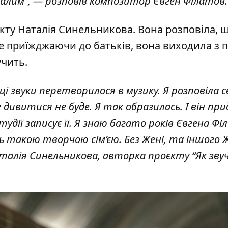
алим”, — розповів композитор Євген Філатов
єкту Наталія Синельникова. Вона розповіла, 
е приїжджаючи до батьків, вона виходила з п
учить.
 ці звуки перетворилося в музику. Я розповіла 
це дивитися не буде. Я так образилась. І він пр
удії записує її. Я знаю багато років Євгена Фі
сь такою творчою сім’єю. Без Жені, та іншого 
Наталія Синельникова, авторка проєкту “Як зв