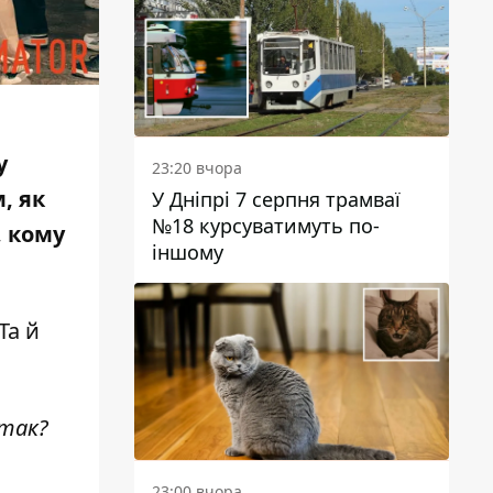
у
23:20 вчора
, як
У Дніпрі 7 серпня трамваї
№18 курсуватимуть по-
, кому
іншому
Та й
 так?
23:00 вчора