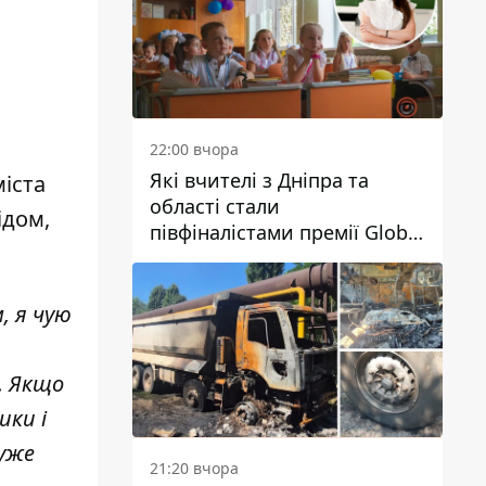
22:00 вчора
Які вчителі з Дніпра та
іста
області стали
ідом,
півфіналістами премії Global
Teacher Prize Ukraine 2026
, я чую
. Якщо
ики і
Дуже
21:20 вчора