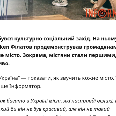
дбувся культурно-соціальний захід. На ньом
ken Філатов продемонстрував громадянам
 місто. Зокрема, містяни стали першими
иво.
Україна” — показати, як звучить кожне місто. 
пише Інформатор.
ак багато в Україні міст, які насправді великі,
ий би він не був красивий, але він не такий