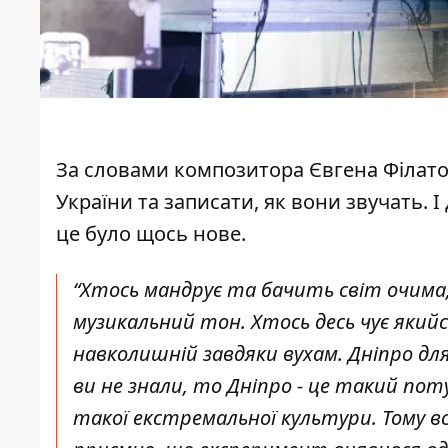
За словами композитора Євгена Філатов
України та записати, як вони звучать. І
це було щось нове.
“Хтось мандрує та бачить світ очима, 
музикальний тон. Хтось десь чує якийс
навколишній завдяки вухам. Дніпро дл
ви не знали, то Дніпро - це такий по
такої екстремальної культури. Тому в