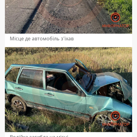
Місце де автомобіль з'їхав
Водійка загибла на місці