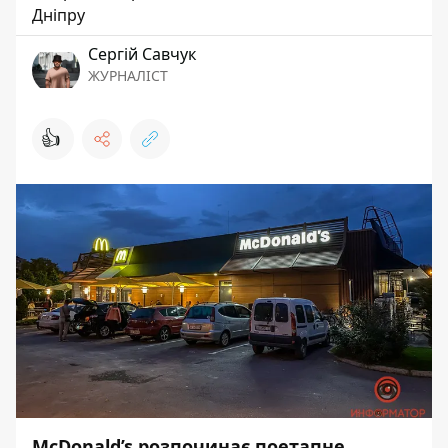
Дніпру
Сергій Савчук
ЖУРНАЛІСТ
👍
McDonald’s розпочинає поетапне