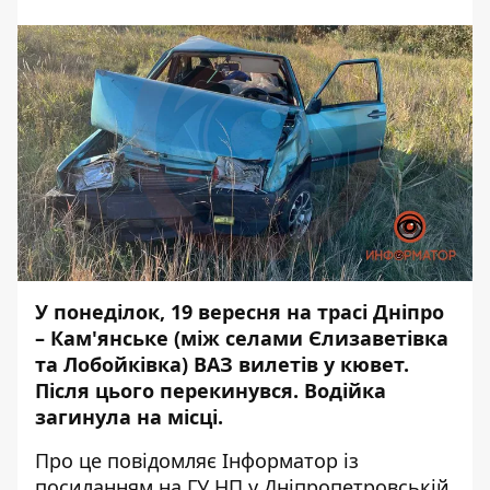
У понеділок, 19 вересня на трасі Дніпро
– Кам'янське (між селами Єлизаветівка
та Лобойківка)
ВАЗ
вилетів у кювет.
Після цього перекинувся. Водійка
загинула на місці.
Про це повідомляє Інформатор із
посиланням на ГУ НП у Дніпропетровській