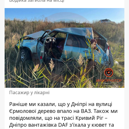
Пасажир у лікарні
Раніше ми казали, що
у Дніпрі на вулиці
Єрмолової дерево впало на ВАЗ.
Також ми
повідомляли, що
на трасі Кривий Ріг –
Дніпро вантажівка DAF з'їхала у кювет та