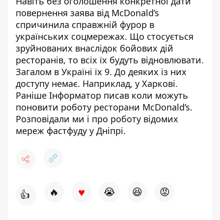
Навіть без оголошення конкретної дати
повернення заява від McDonald’s
спричинила справжній фурор в
українських соцмережах. Що стосується
зруйнованих внаслідок бойових дій
ресторанів, то всіх їх будуть відновлювати.
Загалом в Україні їх 9. До деяких із них
доступу немає. Наприклад, у Харкові.
Раніше Інформатор писав
коли можуть
поновити роботу ресторани McDonald’s
.
Розповідали ми і про роботу
відомих
мереж фастфуду у Дніпрі
.
♥
🔥
😭
😆
😡
👍