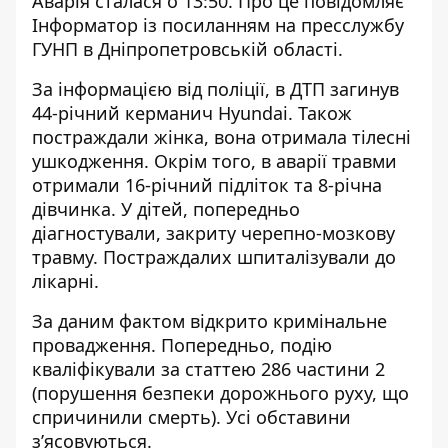
Аварія сталася о 13:50. Про це повідомляє
Інформатор із посиланням на пресслужбу
ГУНП в Дніпропетровській області.
За інформацією від поліції, в ДТП загинув
44-річний керманич Hyundai. Також
постраждали жінка, вона отримала тілесні
ушкодження. Окрім того, в аварії травми
отримали 16-річний підліток та 8-річна
дівчинка. У дітей, попередньо
діагностували, закриту черепно-мозкову
травму. Постраждалих шпиталізували до
лікарні.
За даним фактом відкрито кримінальне
провадження. Попередньо, подію
кваліфікували за статтею 286 частини 2
(порушення безпеки дорожнього руху, що
спричинили смерть). Усі обставини
з’ясовуються.