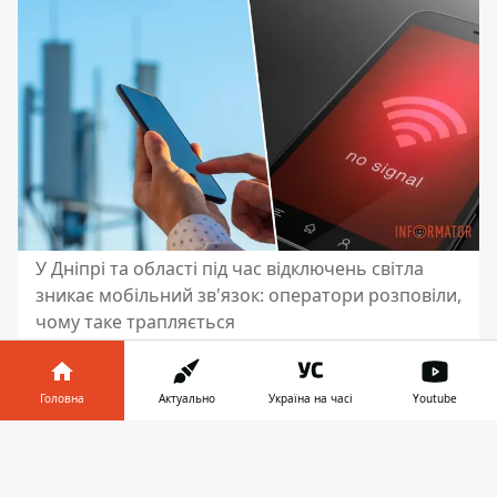
У Дніпрі та області під час відключень світла
зникає мобільний зв'язок: оператори розповіли,
чому таке трапляється
У Дніпрі та області погіршилася
ситуація з електропостачанням.
Головна
Актуально
Україна на часі
Youtube
Енергетики запровадили
нові графіки
Інформатор у
вимкнення світла “два через сім”
.
При
Завантажити
телефоні
👉
цьому в регіоні не було масштабних