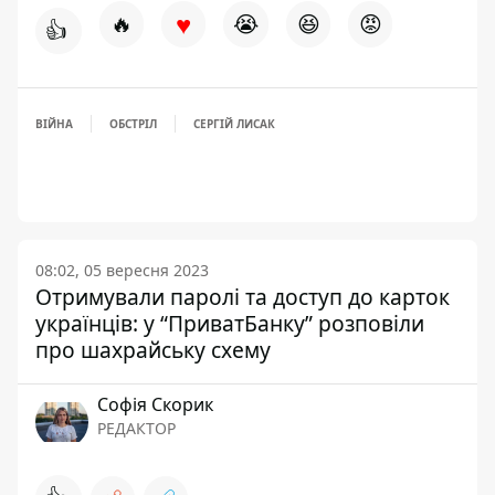
♥
🔥
😭
😆
😡
👍
ВІЙНА
ОБСТРІЛ
СЕРГІЙ ЛИСАК
08:02, 05 вересня 2023
Отримували паролі та доступ до карток
українців: у “ПриватБанку” розповіли
про шахрайську схему
Софія Скорик
РЕДАКТОР