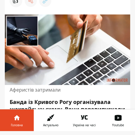
👍
Аферистів затримали
Банда із Кривого Рогу організувала
шахрайську схему. Вони перевипускали
мобільні SIM-картки українців,
отримували паролі до мобільного
Головна
Актуально
Україна на часі
Youtube
банкінгу
та доступ до рахунків.