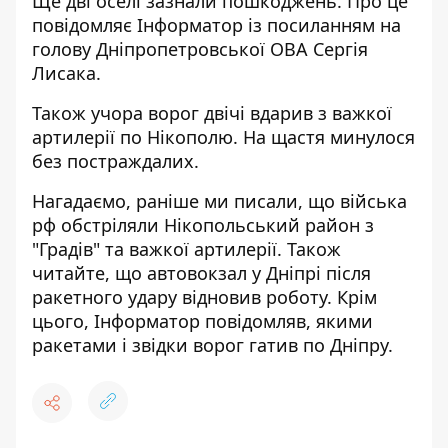
Ще дві оселі зазнали пошкоджень. Про це
повідомляє Інформатор із посиланням на
голову Дніпропетровської ОВА
Сергія
Лисака
.
Також учора ворог двічі вдарив з важкої
артилерії по Нікополю. На щастя минулося
без постраждалих.
Нагадаємо, раніше ми писали, що війська
рф обстріляли Нікопольський район
з
"Градів" та важкої артилерії. Також
читайте, що автовокзал у Дніпрі
після
ракетного удару відновив роботу
. Крім
цього, Інформатор повідомляв, якими
ракетами і
звідки ворог гатив по Дніпру
.