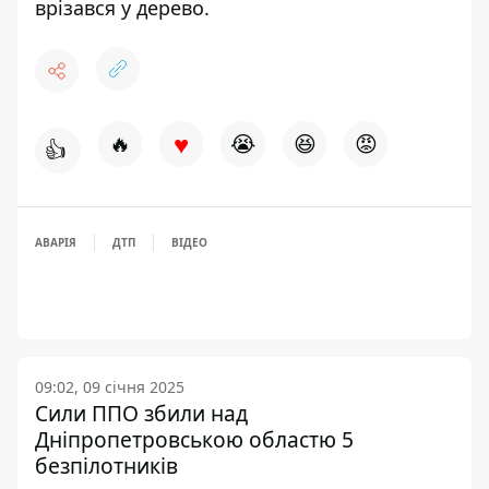
врізався у дерево
.
♥
🔥
😭
😆
😡
👍
АВАРІЯ
ДТП
ВІДЕО
09:02, 09 січня 2025
Сили ППО збили над
Дніпропетровською областю 5
безпілотників