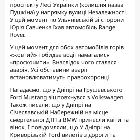
проспекту Лесі Українки (колишня назва
Пушкіна) у напрямку вулиці Незалежності.
У цей момент по Ульянівській зі сторони
Юрія Савченка їхав автомобіль Range
Rover.
У цей момент для обох автомобілів горів
«жовтий» і обидва водії намагалися
«проскочити». Внаслідок чого сталася
аварія. Усі обставини аварії
встановлюватимуть правоохоронці.
Нагадаємо, що
у Дніпрі на Грушевського
Ford
Mustang зіштовхнувся з Volkswagen
.
Також писали, що у Дніпрі на
Січеславській Набережній
на місце
смертельної ДТП з BMW принесли квіти та
вінок
. І повідомляли, що У Дніпрі на
Криворізькій
Ford вилетів з дороги та