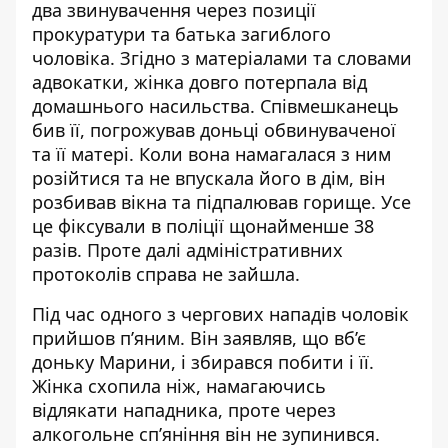
два звинувачення через позиції
прокуратури та батька загиблого
чоловіка. Згідно з матеріалами та словами
адвокатки, жінка довго потерпала від
домашнього насильства. Співмешканець
бив її, погрожував доньці обвинуваченої
та її матері. Коли вона намагалася з ним
розійтися та не впускала його в дім, він
розбивав вікна та підпалював горище. Усе
це фіксували в поліції щонайменше 38
разів. Проте далі адміністративних
протоколів справа не зайшла.
Під час одного з чергових нападів чоловік
прийшов п’яним. Він заявляв, що вб’є
доньку Марини, і збирався побити і її.
Жінка схопила ніж, намагаючись
відлякати нападника, проте через
алкогольне сп’яніння він не зупинився.