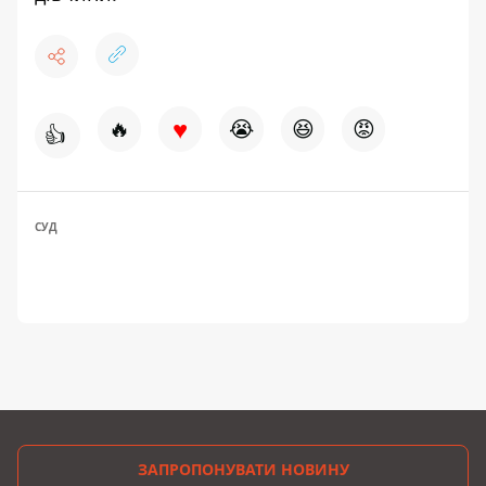
♥
🔥
😭
😆
😡
👍
СУД
ЗАПРОПОНУВАТИ НОВИНУ