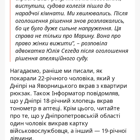
виступили, судова колегія пішла до
нарадчої кімнати. Ми хвилювались. Після
оголошення рішення знов розплакались,
бо це було дуже сильне напруження. Ця
справа не тільки про Марину. Вона про
право жінки вижити”, – розповіла
адвокатка Юлія Сегеда після оголошення
рішення апеляційного суду.
Нагадаємо, раніше ми писали,
як
покарали 22-річного чоловіка, який у
Дніпрі на Яворницького вкрав з квартири
рюкзак
. Також Інформатор повідомляв,
що
у Дніпрі 18-річний хлопець вкрав
тонометр в аптеці
. Крім цього, читайте
про те, що
у Дніпропетровській області
один чоловік викрав картку
військовослужбовця, а інший — 19-річної
дівчини
.