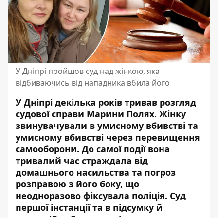
У Дніпрі пройшов суд над жінкою, яка
відбиваючись від нападника вбила його
У Дніпрі декілька років тривав розгляд
судової справи Марини Полях. Жінку
звинувачували в умисному вбивстві та
умисному вбивстві через перевищення
самооборони. До самої події вона
тривалий час страждала від
домашнього насильства та погроз
розправою з його боку, що
неодноразово фіксувала поліція.
Суд
першої інстанції
та в підсумку й