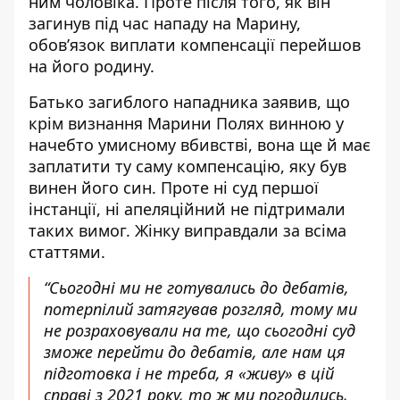
ним чоловіка. Проте після того, як він
загинув під час нападу на Марину,
обов’язок виплати компенсації перейшов
на його родину.
Батько загиблого нападника заявив, що
крім визнання Марини Полях винною у
начебто умисному вбивстві, вона ще й має
заплатити ту саму компенсацію, яку був
винен його син. Проте ні суд першої
інстанції, ні апеляційний не підтримали
таких вимог.
Жінку виправдали за всіма
статтями
.
“Сьогодні ми не готувались до дебатів,
потерпілий затягував розгляд, тому ми
не розраховували на те, що сьогодні суд
зможе перейти до дебатів, але нам ця
підготовка і не треба, я «живу» в цій
справі з 2021 року, то ж ми погодились,