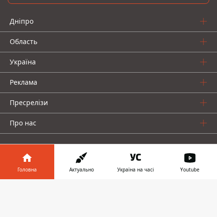
Дніпро
Область
Україна
Реклама
Пресрелізи
Про нас
Головна
Актуально
Україна на часі
Youtube
Інформатор у
Інформатор проекти
Завантажити
телефоні
👉
Інформатор Україна
Інформатор Київ
Інформатор Авто