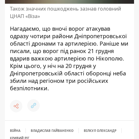
Також значних пошкоджень зазнав головний
ЦНАП «Віза»
Нагадаємо, що
вночі ворог атакував
одразу чотири райони Дніпропетровської
області дронами та артилерією
. Раніше ми
писали, що
ворог під ранок 21 грудня
вдарив важкою артилерією по Нікополю
.
Крім цього,
у ніч на 20 грудня у
Дніпропетровській області оборонці неба
збили над регіоном три російських
безпілотники
.
ВІЙНА
ВЛАДИСЛАВ ГАЙВАНЕНКО
ВІЛКУЛ ОЛЕКСАНДР
КРИВИЙ РІГ