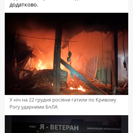
додатково.
У ніч на 22 грудня росіяни гатили по Кривому
Рогу ударними БпЛА