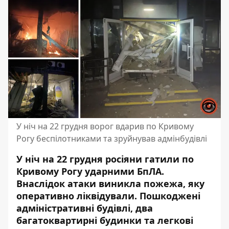
У ніч на 22 грудня ворог вдарив по Кривому
Рогу беспілотниками та зруйнував адмінбудівлі
У ніч на 22 грудня росіяни гатили по
Кривому Рогу ударними БпЛА.
Внаслідок атаки виникла пожежа, яку
оперативно ліквідували. Пошкоджені
адміністративні будівлі, два
багатоквартирні будинки та легкові