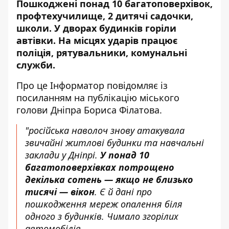
Пошкоджені понад 10 багатоповерхівок,
профтехучилище, 2 дитячі садочки,
школи. У дворах будинків горіли
автівки. На місцях ударів працює
поліція, рятувальники, комунальні
служби.
Про це Інформатор повідомляє із
посиланням на
публікацію міського
голови Дніпра
Бориса Філатова.
"російська наволоч знову атакувала
звичайні житлові будинки та навчальні
заклади у Дніпрі.
У понад 10
багатоповерхівках потрощено
декілька сотень — якщо не близько
тисячі — вікон
. Є й дані про
пошкодження мереж опалення біля
одного з будинків. Чимало згорілих
автомобілів.