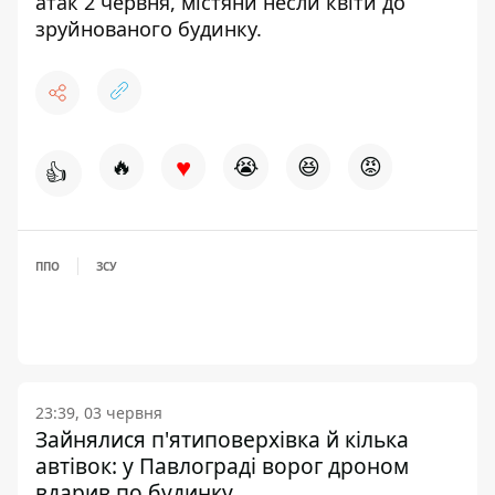
атак 2 червня
, містяни несли квіти до
зруйнованого будинку.
♥
🔥
😭
😆
😡
👍
ППО
ЗСУ
23:39, 03 червня
Зайнялися п'ятиповерхівка й кілька
автівок: у Павлограді ворог дроном
вдарив по будинку