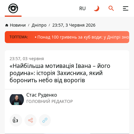
RU
Новини
Дніпро
23:57, 3 Червня 2026
Понад 100 гривень за куб води: у Дніпрі знов
ТОПТЕМА:
23:57, 03 червня
«Найбільша мотивація Івана – його
родина»: історія Захисника, який
боронить небо від ворогів
Стас Руденко
ГОЛОВНИЙ РЕДАКТОР
👍