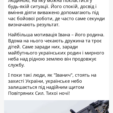
людиною, на яку можна покластися у
будь-якій ситуації. Його спокій, досвід і
вміння діяти виважено допомагають під
час бойової роботи, де часто саме секунди
визначають результат.
Найбільша мотивація Івана – його родина.
Вдома на нього чекають дружина та троє
дітей. Саме заради них, заради
майбутнього українських родин і мирного
неба над рідною землею він продовжує
службу.
І поки такі люди, як "Іванич", стоять на
захисті України, українське небо
залишається під надійним щитом
Повітряних Сил. Тихої ночі!