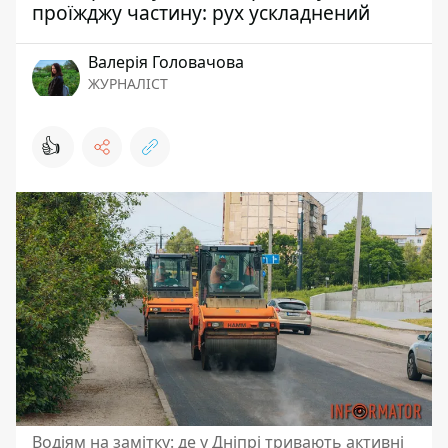
проїжджу частину: рух ускладнений
Валерія Головачова
ЖУРНАЛІСТ
👍
Водіям на замітку: де у Дніпрі тривають активні