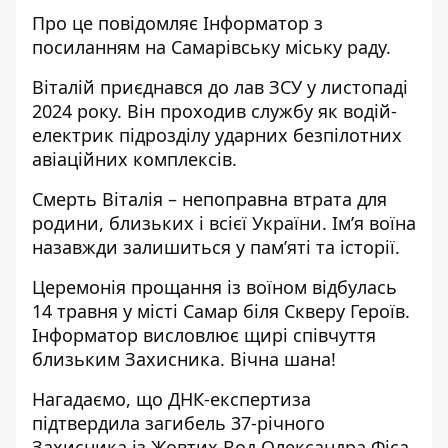
Про це повідомляє Інформатор з
посиланням на
Самарівську міську раду
.
Віталій приєднався до лав ЗСУ у листопаді
2024 року. Він проходив службу як водій-
електрик підрозділу ударних безпілотних
авіаційних комплексів.
Смерть Віталія – непоправна втрата для
родини, близьких і всієї України. Ім’я воїна
назавжди залишиться у пам’яті та історії.
Церемонія прощання із воїном відбулась
14 травня у місті Самар біля Скверу Героїв.
Інформатор висловлює щирі співчуття
близьким Захисника. Вічна шана!
Нагадаємо, що
ДНК-експертиза
підтвердила загибель 37-річного
Захисника із Жовтих Вод Олександра Фіса
.