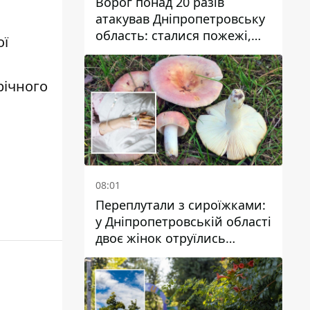
Ворог понад 20 разів
атакував Дніпропетровську
область: сталися пожежі,
ої
постраждали будинки,
інфраструктура та авто
річного
08:01
Переплутали з сироїжками:
у Дніпропетровській області
двоє жінок отруїлись
грибами