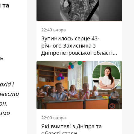
я та
22:40 вчора
Зупинилось серце 43-
річного Захисника з
Дніпропетровської області
ть
Євгена Зінченка
хід і
ровести
он.
димо
22:00 вчора
Які вчителі з Дніпра та
області стали