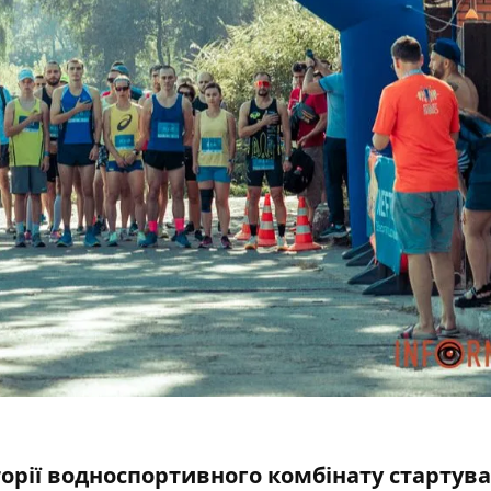
иторії водноспортивного комбінату стартув