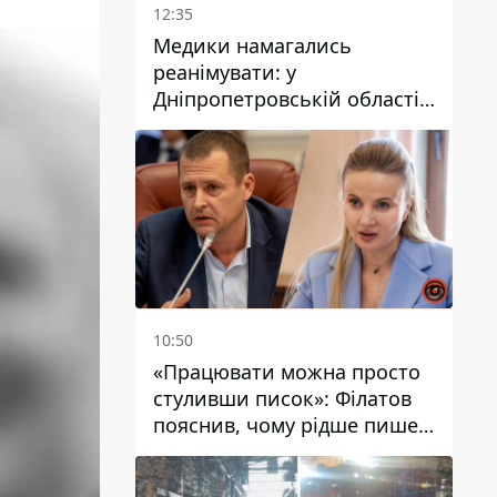
12:35
Медики намагались
реанімувати: у
Дніпропетровській області
дворічний хлопчик потонув
у басейні
10:50
«Працювати можна просто
стуливши писок»: Філатов
пояснив, чому рідше пише у
соцмережах та
розкритикував медійність