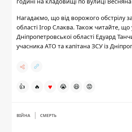
годині на кладовищі по вулиці Весняна 
Нагадаємо, що від ворожого обстрілу з
області Ігор Слаква
. Також читайте, що
Дніпропетровської області Едуард Танч
учасника АТО
та капітана ЗСУ із Дніпроп
♥
👍
🔥
😭
😆
😡
ВІЙНА
СМЕРТЬ