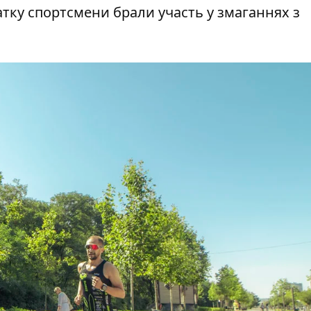
атку спортсмени брали участь у змаганнях
з