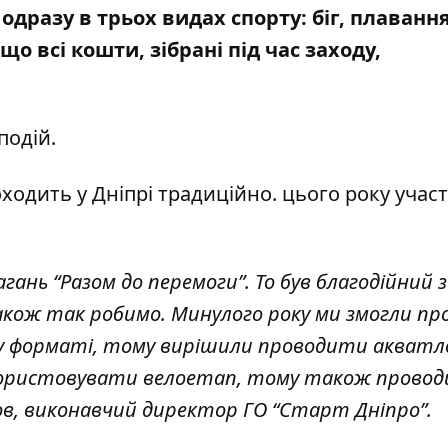
одразу в трьох видах спорту
: біг, плаванн
о всі кошти, зібрані під час заходу,
 подій.
оходить у Дніпрі традиційно. цього року учас
ань “Разом до перемоги”. То був благодійний за
акож так робимо. Минулого року ми змогли п
 форматі, тому вирішили проводити акватл
икористовувати велоетап, тому також прово
ов, виконавчий директор ГО “Старт Дніпро”.