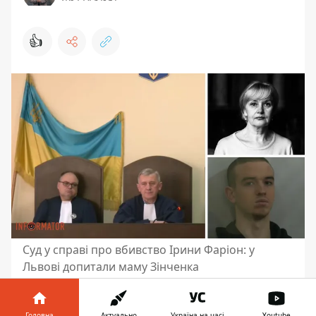
👍
Суд у справі про вбивство Ірини Фаріон: у
Львові допитали маму Зінченка
У четвер, 13 листопада, у Львові
продовжили розгляд справи В’ячеслава
Головна
Актуально
Україна на часі
Youtube