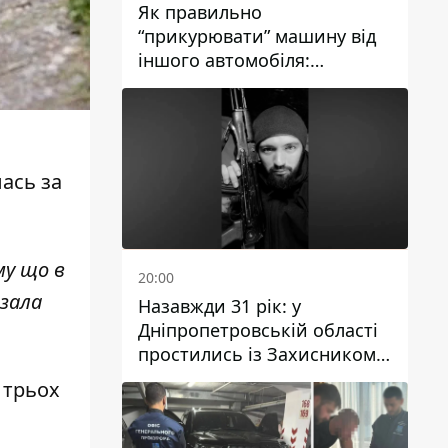
Як правильно
“прикурювати” машину від
іншого автомобіля:
інструкція для водіїв
ась за
му що в
20:00
зала
Назавжди 31 рік: у
Дніпропетровській області
простились із Захисником
Олександром Рєпіним
ї трьох