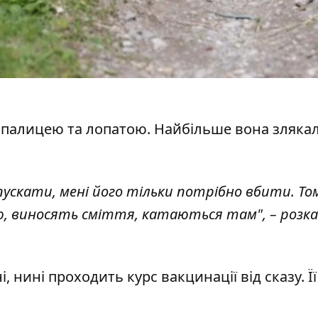
 палицею та лопатою. Найбільше вона злякал
дпускати, мені його тільки потрібно вбити. То
ю, виносять сміття, катаються там", – розка
, нині проходить курс вакцинації від сказу. Ї