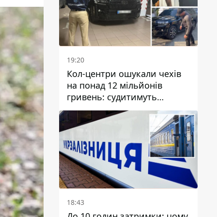
19:20
Кол-центри ошукали чехів
на понад 12 мільйонів
гривень: судитимуть
дніпрянина, який
організував
транснаціональну злочинну
організацію
18:43
До 10 годин затримки: чому