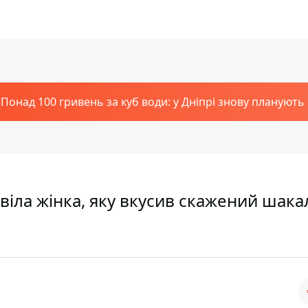
Понад 100 гривень за куб води: у Дніпрі знову планують
віла жінка, яку вкусив скажений шака