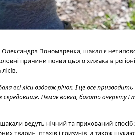
к Олександра Пономаренка, шакал є нетипов
оловні причини появи цього хижака в регіоні
лісів.
ала всі ліси вздовж річок. І це все призводить
 середовище. Немає вовка, багато очерету і 
акали ведуть нічний та прихований спосіб 
их тварин, птахів і гризунів, а також шукаю