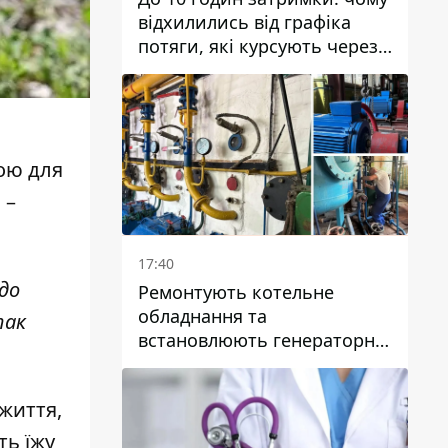
відхилились від графіка
потяги, які курсують через
Дніпро та область
ою для
 –
17:40
 до
Ремонтують котельне
обладнання та
так
встановлюють генераторні
установки: як у Дніпрі
готуються до
життя,
опалювального сезону
ть їжу