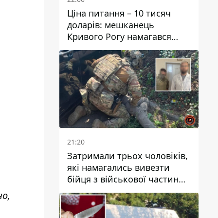
Ціна питання – 10 тисяч
доларів: мешканець
Кривого Рогу намагався
переправити чоловіка до
Словаччини
21:20
Затримали трьох чоловіків,
які намагались вивезти
бійця з військової частини
до Дніпра за 7 тисяч
но,
доларів: серед них був лікар