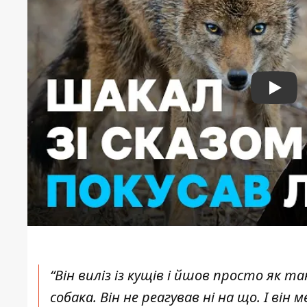
Play
“Він виліз із кущів і йшов просто як та
собака. Він не реагував ні на що. І він 