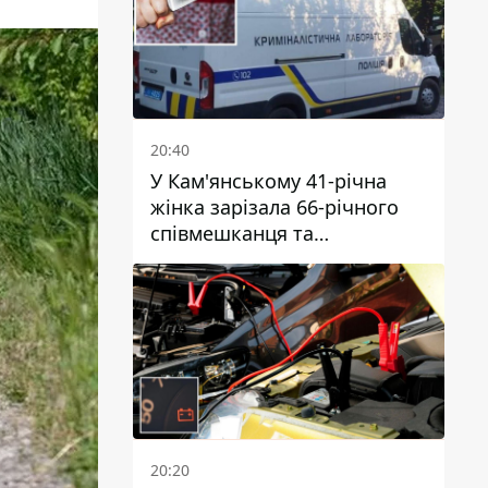
20:40
У Кам'янському 41-річна
жінка зарізала 66-річного
співмешканця та
намагалась обманути
поліцейських
20:20