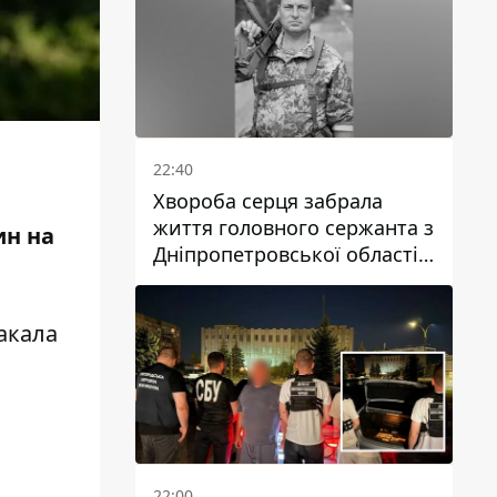
22:40
Хвороба серця забрала
життя головного сержанта з
ин на
Дніпропетровської області
Юрія Свистуна
шакала
22:00