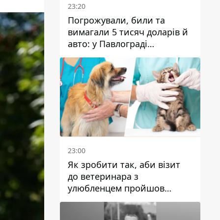
23:20
Погрожували, били та
вимагали 5 тисяч доларів й
авто: у Павлограді
затримали двох чоловіків
23:00
Як зробити так, аби візит
до ветеринара з
улюбленцем пройшов
спокійно: прості поради