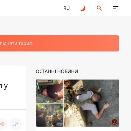
RU
 підняти тариф
ОСТАННІ НОВИНИ
л у