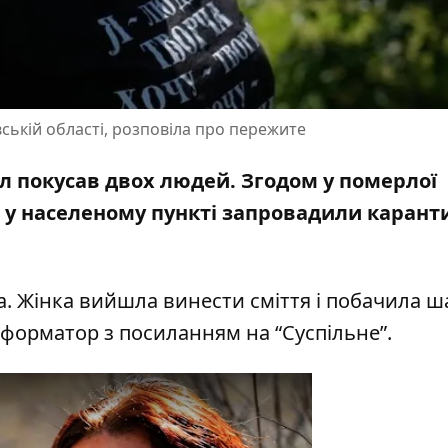
ській області, розповіла про пережите
ал покусав двох людей. Згодом у померлої
 у населеному пункті
запровадили карант
да. Жінка вийшла винести сміття і побачила 
Інформатор з посиланням на
“Суспільне”
.