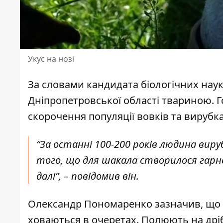
Укус на нозі
За словами кандидата біологічних нау
Дніпропетровської області твариною. Г
скорочення популяції вовків та вирубка 
“За останні 100-200 років людина вируб
того, що для шакала створилося гарне
далі”, – повідомив він.
Олександр Пономаренко зазначив, що ш
ховаються в очеретах. Полюють на дрібн