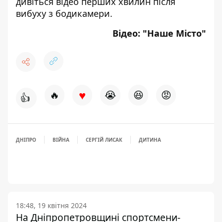
дивіться
відео перших хвилин після
вибуху з бодикамери
.
Відео:
"Наше Місто"
♥
🔥
😭
😆
😡
👍
ДНІПРО
ВІЙНА
СЕРГІЙ ЛИСАК
ДИТИНА
18:48, 19 квітня 2024
На Дніпропетровщині спортсмени-