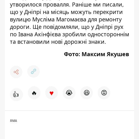
утворилося провалля
. Раніше ми писали,
що у Дніпрі на місяць можуть
перекрити
вулицю Мусліма Магомаєва
для ремонту
дороги. Ще повідомляли, що у Дніпрі рух
по
Івана Акінфієва зробили одностороннім
та встановили нові дорожні знаки.
Фото: Максим Якушев
♥
🔥
😭
😆
😡
👍
ЯМА