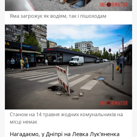
Яма загрожує як водіям, так і пішоходам
Станом на 14 травня жодних комунальників на
місці немає
Нагадаємо, у Дніпрі на
Левка Лук’яненка