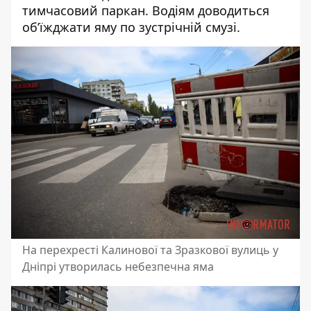
тимчасовий паркан. Водіям доводиться
об’їжджати яму по зустрічній смузі.
На перехресті Калинової та Зразкової вулиць у
Дніпрі утворилась небезпечна яма