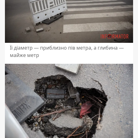
Її діаметр — приблизно пів метра, а глибина —
майже метр