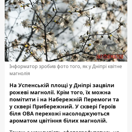
Інформатор зробив фото того, як у Дніпрі квітне
магнолія
На Успенській площі у Дніпрі зацвіли
рожеві магнолії
. Крім того, їх можна
помітити і на Набережній Перемоги та
у сквері Прибережний. У сквері Героїв
біля ОВА перехожі насолоджуються
ароматом цвітіння білих магнолій.