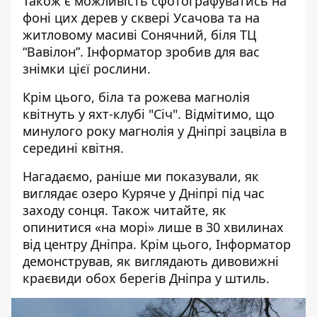
Також є можливість сфотографуватись на
фоні цих дерев у сквері Усачова та на
житловому масиві Сонячний, біля ТЦ
“Вавілон”. Інформатор зробив для вас
знімки цієї рослини.
Крім цього, біла та рожева магнолія
квітнуть у яхт-клубі "Січ".
Відмітимо, що
минулого року
магнолія у Дніпрі зацвіла в
середині квітня
.
Нагадаємо, раніше ми показували,
як
виглядає озеро Куряче у Дніпрі під час
заходу сонця
. Також читайте,
як
опинитися «на морі» лише в 30 хвилинах
від центру Дніпра
. Крім цього, Інформатор
демонстрував,
як виглядають дивовижні
краєвиди обох берегів Дніпра
у штиль.