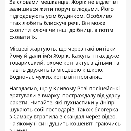
За словами мешканців, Жорік не відлетів і
залишився жити поруч із людьми. Його
підгодовують усім будинком. Особливо
птах любить блискучі речі. Він може
схопити ключі чи інші дрібниці, а потім
сховати їх.
Місцеві жартують, що через такі витівки
йому й дали ім'я Жорік. Кажуть, птах дуже
товариський, охоче контактує з дітьми та
навіть дружить із місцевою кішкою.
Водночас чужих котів він проганяє.
Нагадаємо, що у Кривому Розі поліцейські
врятували вівчарку, постраждалу від удару
ракети
.
Читайте,
які пухнастики у Дніпрі
шукають собі господарів
. Також
блогерка
з Самару втрапила в скандал через відео,
на якому її син душить кошенят, граючись
з ними
.