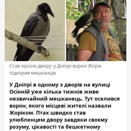
Став зіркою двору: у Дніпрі ворон Жорік
підкорив мешканців
У Дніпрі в одному з дворів на вулиці
Осінній уже кілька тижнів живе
незвичайний мешканець. Тут оселився
ворон, якого місцеві жителі назвали
Жоріком. Птах швидко став
улюбленцем двору завдяки своєму
розуму, цікавості та бешкетному