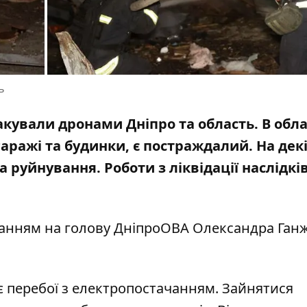
ь
атакували дронами Дніпро та область. В обл
аражі та будинки, є постраждалий. На дек
а руйнування. Роботи з ліквідації наслідкі
ланням на голову ДніпроОВА
Олександра Ган
є перебої з електропостачанням. Зайнятися