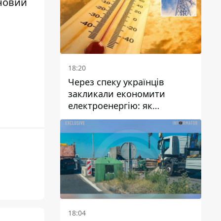
новий
а
18:20
Через спеку українців
закликали економити
електроенергію: як
уникнути перевантаження
мереж
18:04