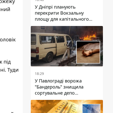
пожежу
У Дніпрі планують
чний
перекрити Вокзальну
площу для капітального
ремонту будинку, в який
влучила ворожа ракета: які
терміни
чоловік
 під
і. Туди
18:29
У Павлограді ворожа
"Бандероль" знищила
сортувальне депо
"Укрпошти" та вбила двох
працівниць