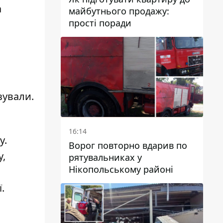
а
майбутнього продажу:
прості поради
зували.
16:14
у
.
Ворог повторно вдарив по
у
,
рятувальниках у
Нікопольському районі
ї
.