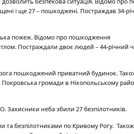
дозволить безпекова ситуація. Відомо про 
ищені і ще 27 – пошкоджені. Постраждав 34-рі
ілька пожеж. Відомо про пошкодження
вітлом. Постраждали двоє людей – 44-річний 
орога пошкоджений приватний будинок. Також
і Покровська громади в Нікопольському район
О. Захисники неба збили 27 безпілотників.
ми та
безпілотниками по Кривому Рогу
. Також