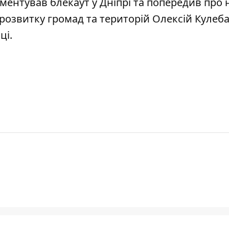
ентував блекаут у Дніпрі
та попередив про 
 розвитку громад та територій
Олексій Кулеб
ці.