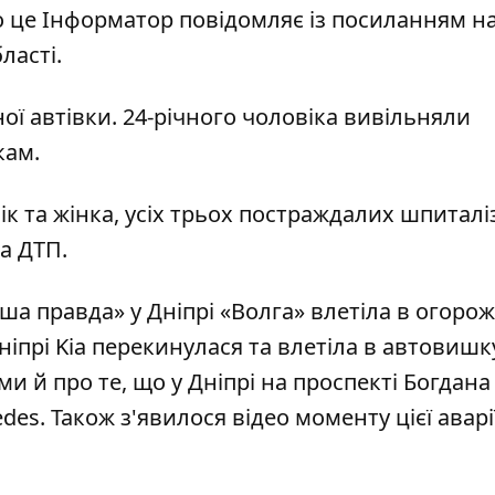
о це Інформатор повідомляє із посиланням н
ласті
.
ної автівки. 24-річного чоловіка вивільняли
кам.
 та жінка, усіх трьох постраждалих шпиталі
а ДТП.
ша правда» у Дніпрі
«Волга» влетіла в огорож
ніпрі
Kia перекинулася та влетіла в автовишк
и й про те, що у Дніпрі
на проспекті Богдана
edes
. Також
з'явилося відео моменту цієї аварі