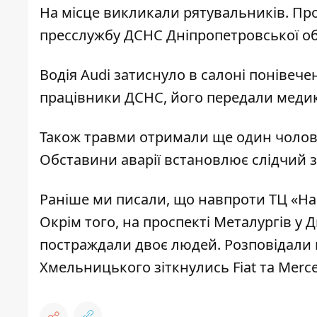
На місце викликали рятувальників. Пр
пресслужбу ДСНС Дніпропетровської об
Водія Audi затиснуло в салоні понівече
працівники ДСНС, його передали меди
Також травми отримали ще один чоловік
Обставини аварії встановлює слідчий з
Раніше ми писали, що навпроти ТЦ «На
Окрім того, на проспекті Металургів у Д
постраждали двоє людей. Розповідали м
Хмельницького зіткнулись Fiat та Merc