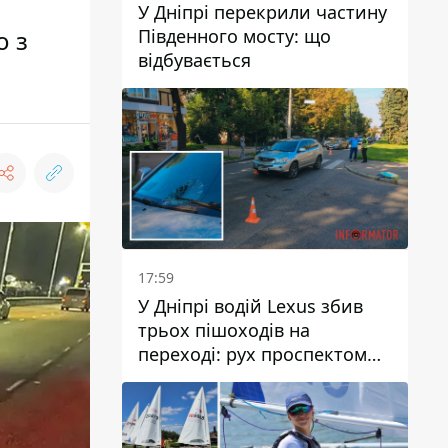
У Дніпрі перекрили частину
о з
Південного мосту: що
відбувається
17:59
У Дніпрі водій Lexus збив
трьох пішоходів на
переході: рух проспектом
Науки ускладнений