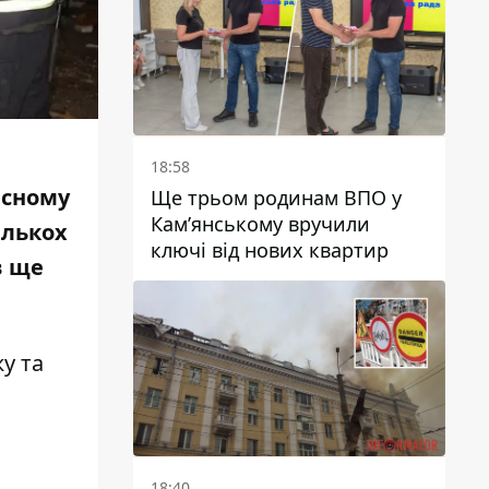
поранив КАБ
18:58
асному
Ще трьом родинам ВПО у
Кам’янському вручили
ількох
ключі від нових квартир
в ще
жу
та
18:40