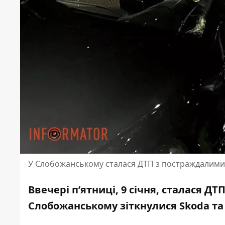
У Слобожанському сталася ДТП з постраждалими
Ввечері п’ятниці, 9 січня, сталася Д
Слобожанському зіткнулися Skoda та