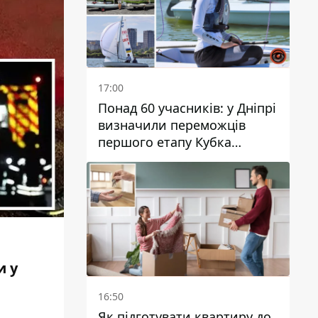
17:00
Понад 60 учасників: у Дніпрі
визначили переможців
першого етапу Кубка
України з вітрильного
спорту
и у
16:50
Як підготувати квартиру до