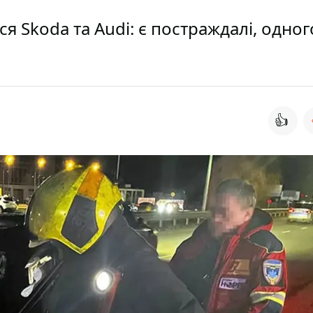
я Skoda та Audi: є постраждалі, одног
👍