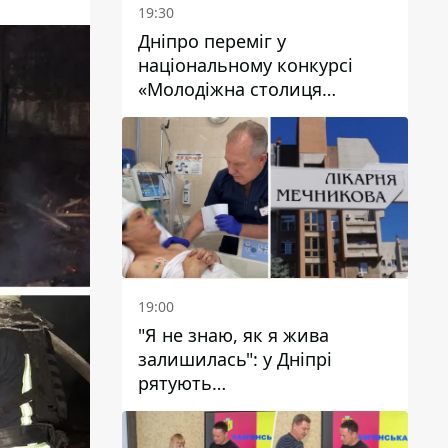
19:30
Дніпро переміг у
національному конкурсі
«Молодіжна столиця
України – 2026»
19:00
"Я не знаю, як я жива
залишилась": у Дніпрі
рятують
військовослужбовицю та
мати чотирьох дітей, яку