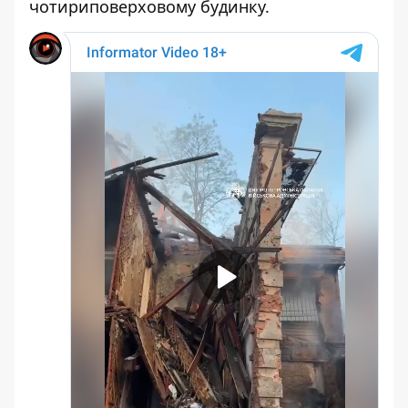
чотириповерховому будинку.