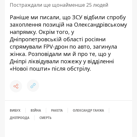
Постраждали ще щонайменше 25 людей
Раніше ми писали, що ЗСУ
відбили спробу
захоплення позицій
на Олександрівському
напрямку. Окрім того, у
Дніпропетровській області
росіяни
спрямували FPV-дрон по авто
, загинула
жінка. Розповідали ми й про те, що у
Дніпрі
ліквідували пожежу у відділенні
«Нової пошти» після обстрілу
.
ВИБУХ
ВІЙНА
РАКЕТА
ОЛЕКСАНДР ГАНЖА
ДНІПРООДА
СМЕРТЬ