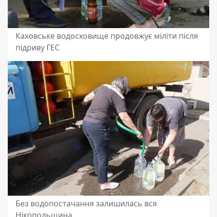
Каховське водосховище продовжує міліти після
підриву ГЕС
Без водопостачання залишилась вся
Нікопольщина