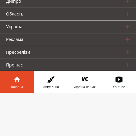
Дніпро
Область
Україна
Реклама
Пресрелізи
Про нас
Головна
Актуально
Україна на часі
Youtube
Інформатор у
Завантажити
телефоні
👉
Інформатор проекти
Інформатор Україна
Інформатор Київ
Інформатор Авто
© 2016-2026 Informator