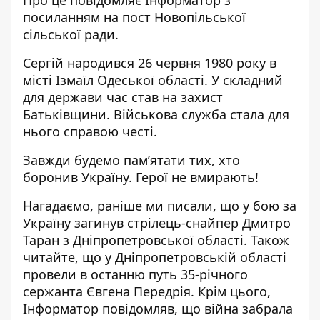
Про це повідомляє Інформатор з
посиланням на
пост Новопільської
сільської ради
.
Сергій народився 26 червня 1980 року в
місті Ізмаїл Одеської області. У складний
для держави час став на захист
Батьківщини. Військова служба стала для
нього справою честі.
Завжди будемо пам’ятати тих, хто
боронив Україну. Герої не вмирають!
Нагадаємо, раніше ми писали, що
у бою за
Україну загинув стрілець-снайпер Дмитро
Таран з Дніпропетровської області
. Також
читайте, що
у Дніпропетровській області
провели в останню путь 35-річного
сержанта Євгена Передрія
. Крім цього,
Інформатор повідомляв, що
війна забрала