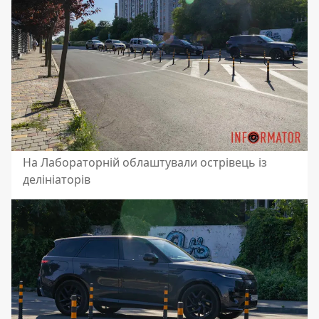
На Лабораторній облаштували острівець із
делініаторів