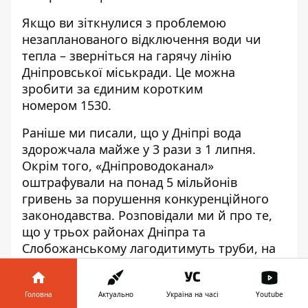
Якщо ви зіткнулися з проблемою
незапланованого відключення води чи
тепла – зверніться на гарячу лінію
Дніпровської міськради. Це можна
зробити за єдиним коротким
номером
1530
.
Раніше ми писали, що у Дніпрі
вода
здорожчала майже у 3 рази з 1 липня
.
Окрім того,
«Дніпроводоканал»
оштрафували на понад 5 мільйонів
гривень
за порушення конкуренційного
законодавства. Розповідали ми й про те,
що
у трьох районах Дніпра та
Слобожанському лагодитимуть труби
, на
ремонт передбачено 115 мільйонів
гривень.
Головна
Актуально
Україна на часі
Youtube