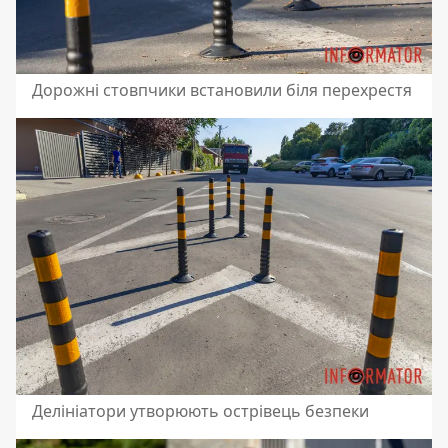
Дорожні стовпчики встановили біля перехрестя
Делініатори утворюють острівець безпеки