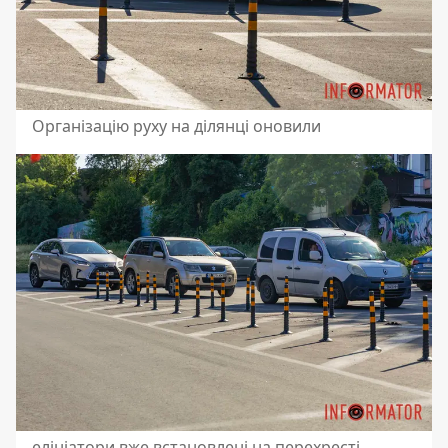
Організацію руху на ділянці оновили
елініатори вже встановлені на перехресті