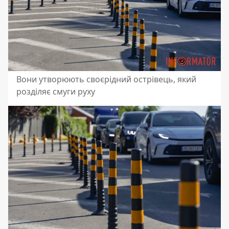
Вони утворюють своєрідний острівець, який
розділяє смуги руху