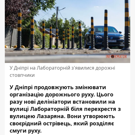
У Дніпрі на Лабораторній з'явилися дорожні
стовпчики
У Дніпрі продовжують змінювати
організацію дорожнього руху. Цього
разу нові делініатори встановили на
вулиці Лабораторній біля перехрестя з
вулицею Лазаряна. Вони утворюють
своєрідний острівець, який розділяє
смуги руху.