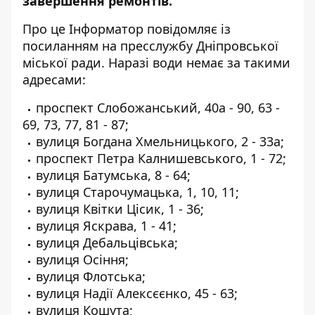
завершення ремонтів.
Про це Інформатор повідомляє із
посиланням на
пресслужбу Дніпровської
міської ради
. Наразі води немає за такими
адресами:
проспект Слобожанський, 40а - 90, 63 -
69, 73, 77, 81 - 87;
вулиця Богдана Хмельницького, 2 - 33а;
проспект Петра Калнишевського, 1 - 72;
вулиця Батумська, 8 - 64;
вулиця Старочумацька, 1, 10, 11;
вулиця Квітки Цісик, 1 - 36;
вулиця Яскрава, 1 - 41;
вулиця Дебальцівська;
вулиця Осіння;
вулиця Флотська;
вулиця Надії Алексєєнко, 45 - 63;
вулиця Кошута;