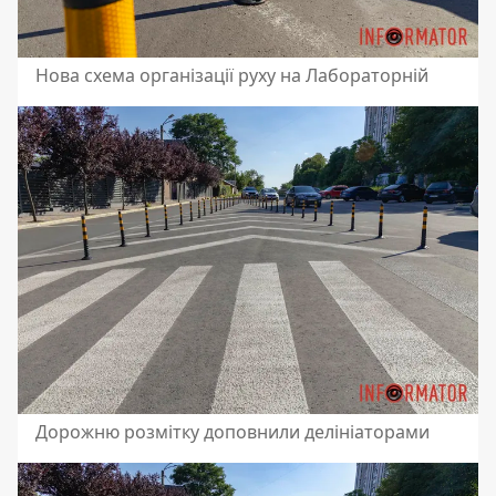
Нова схема організації руху на Лабораторній
Дорожню розмітку доповнили делініаторами