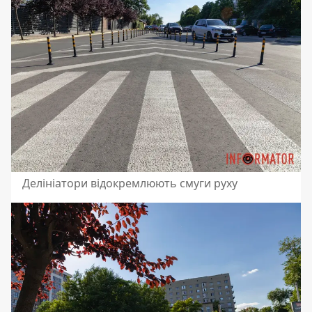
Делініатори відокремлюють смуги руху