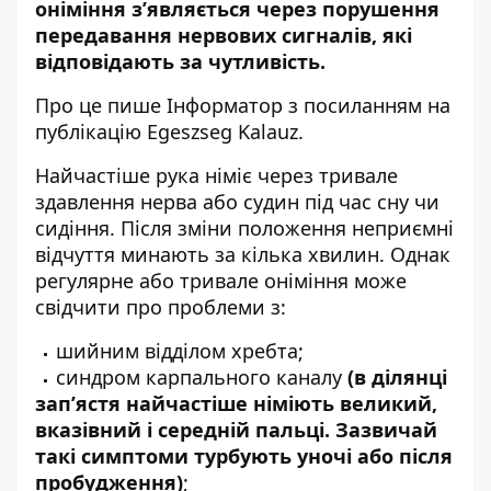
оніміння з’являється через порушення
передавання нервових сигналів, які
відповідають за чутливість.
Про це пише Інформатор з посиланням
на
публікацію
Egeszseg Kalauz.
Найчастіше рука німіє через тривале
здавлення нерва або судин під час сну чи
сидіння. Після зміни положення неприємні
відчуття минають за кілька хвилин. Однак
регулярне або тривале оніміння може
свідчити про проблеми з:
шийним відділом хребта;
синдром карпального каналу
(в ділянці
зап’ястя найчастіше німіють великий,
вказівний і середній пальці. Зазвичай
такі симптоми турбують уночі або після
пробудження)
;