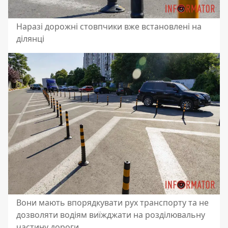
Наразі дорожні стовпчики вже встановлені на
ділянці
Вони мають впорядкувати рух транспорту та не
дозволяти водіям виїжджати на розділювальну
частину дороги